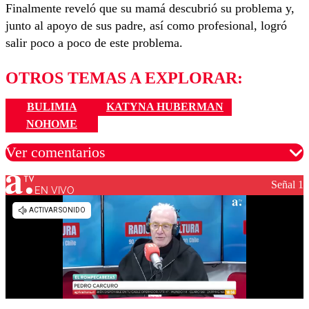
Finalmente reveló que su mamá descubrió su problema y,
junto al apoyo de sus padre, así como profesional, logró
salir poco a poco de este problema.
OTROS TEMAS A EXPLORAR:
BULIMIA
KATYNA HUBERMAN
NOHOME
Ver comentarios
Señal 1
EN VIVO
Los comentarios son moderados para garantizar un
diálogo respetuoso.
Nombre
Correo