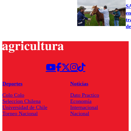
SA
en
tr
de
Deportes
Noticias
Colo Colo
Dato Practico
Seleccion Chilena
Economía
Universidad de Chile
Internacional
Torneo Nacional
Nacional