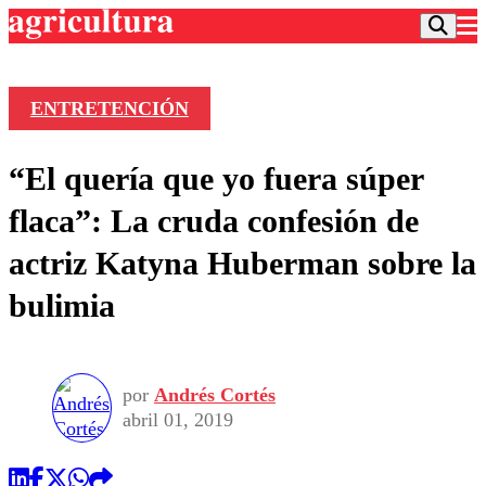
ENTRETENCIÓN
Podcast
“El quería que yo fuera súper
Frecuencias
Agricultura TV
flaca”: La cruda confesión de
Deportes
actriz Katyna Huberman sobre la
Entretención
Colo Colo
Noticias
bulimia
Motor
Vida Social
Otros Deportes
Dato Practico
Publicaciones en medios
Seleccion Chilena
Economía
Opinión
Torneo Internacional
Internacional
por
Andrés Cortés
Programas
Torneo Nacional
Nacional
abril 01, 2019
Comercial
Universidad Católica
Política
Universidad de Chile
Sustentabilidad