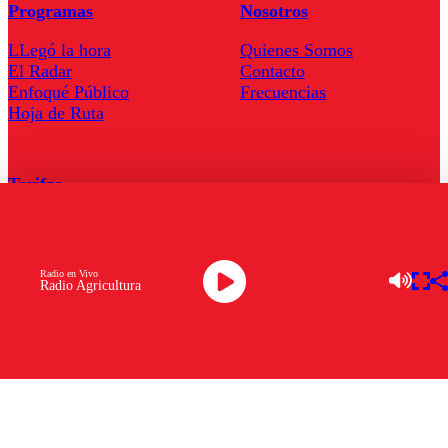
Programas
Nosotros
LLegó la hora
Quienes Somos
El Radar
Contacto
Enfoqué Público
Frecuencias
Hoja de Ruta
Tarifas
Comercial
Tarifas Servel Radio
Radio en Vivo
Radio Agricultura
Radio en Vivo
TV en Vivo
Descarga la APP