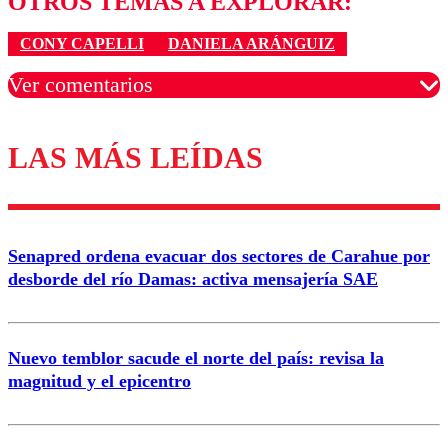
OTROS TEMAS A EXPLORAR:
CONY CAPELLI
DANIELA ARÁNGUIZ
Ver comentarios
LAS MÁS LEÍDAS
Los comentarios son moderados para garantizar un
diálogo respetuoso.
Nombre
Senapred ordena evacuar dos sectores de Carahue por
Correo
desborde del río Damas: activa mensajería SAE
Nuevo temblor sacude el norte del país: revisa la
magnitud y el epicentro
Enviar comentario