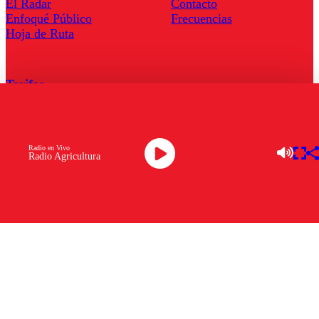
El Radar
Contacto
Enfoqué Público
Frecuencias
Hoja de Ruta
Tarifas
Comercial
Tarifas Servel Radio
Radio en Vivo
Radio Agricultura
Radio en Vivo
TV en Vivo
Descarga la APP