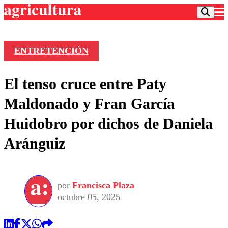
ENTRETENCIÓN
Podcast
El tenso cruce entre Paty
Frecuencias
Agricultura TV
Maldonado y Fran García
Deportes
Huidobro por dichos de Daniela
Entretención
Colo Colo
Noticias
Aránguiz
Motor
Vida Social
Otros Deportes
Dato Practico
Publicaciones en medios
Seleccion Chilena
Economía
Opinión
Torneo Internacional
Internacional
por
Francisca Plaza
Programas
Torneo Nacional
Nacional
octubre 05, 2025
Comercial
Universidad Católica
Política
Universidad de Chile
Sustentabilidad