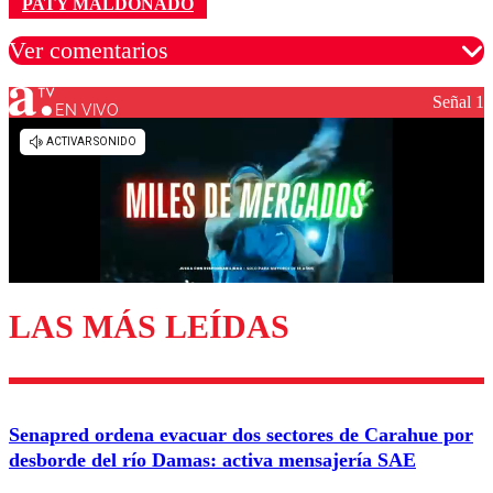
PATY MALDONADO
Ver comentarios
Señal 1
EN VIVO
Los comentarios son moderados para garantizar un
diálogo respetuoso.
Nombre
Correo
LAS MÁS LEÍDAS
Enviar comentario
Senapred ordena evacuar dos sectores de Carahue por
desborde del río Damas: activa mensajería SAE