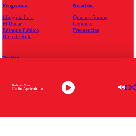
Programas
Nosotros
LLegó la hora
Quienes Somos
El Radar
Contacto
Enfoqué Público
Frecuencias
Hoja de Ruta
Tarifas
Comercial
Tarifas Servel Radio
Radio en Vivo
Radio Agricultura
Radio en Vivo
TV en Vivo
Descarga la APP