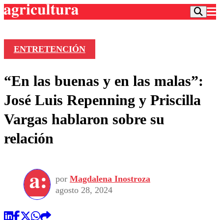
ENTRETENCIÓN
Podcast
“En las buenas y en las malas”:
Frecuencias
Agricultura TV
José Luis Repenning y Priscilla
Deportes
Vargas hablaron sobre su
Entretención
Colo Colo
Noticias
relación
Motor
Vida Social
Otros Deportes
Dato Practico
Publicaciones en medios
Seleccion Chilena
Economía
Opinión
Torneo Internacional
Internacional
por
Magdalena Inostroza
Programas
Torneo Nacional
Nacional
agosto 28, 2024
Comercial
Universidad Católica
Política
Universidad de Chile
Sustentabilidad