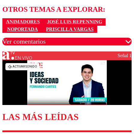
OTROS TEMAS A EXPLORAR:
ANIMADORES
JOSÉ LUIS REPENNING
NOPORTADA
PRISCILLA VARGAS
Ver comentarios
Señal 1
EN VIVO
Los comentarios son moderados para garantizar un
diálogo respetuoso.
Nombre
Correo
LAS MÁS LEÍDAS
Enviar comentario