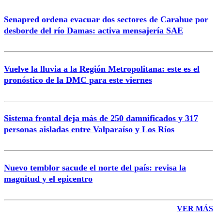
Senapred ordena evacuar dos sectores de Carahue por
desborde del río Damas: activa mensajería SAE
Vuelve la lluvia a la Región Metropolitana: este es el
pronóstico de la DMC para este viernes
Sistema frontal deja más de 250 damnificados y 317
personas aisladas entre Valparaíso y Los Ríos
Nuevo temblor sacude el norte del país: revisa la
magnitud y el epicentro
VER MÁS