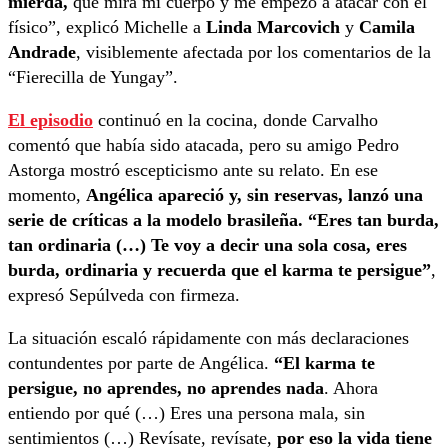
mierda,
que mira mi cuerpo y me empezó a atacar con el
físico”, explicó Michelle a
Linda Marcovich
y
Camila
Andrade
, visiblemente afectada por los comentarios de la
“Fierecilla de Yungay”.
El episodio
continuó en la cocina, donde Carvalho
comentó que había sido atacada, pero su amigo Pedro
Astorga mostró escepticismo ante su relato. En ese
momento,
Angélica apareció y, sin reservas, lanzó una
serie de críticas a la modelo brasileña. “Eres tan burda,
tan ordinaria (…) Te voy a decir una sola cosa, eres
burda, ordinaria y recuerda que el karma te persigue”
,
expresó Sepúlveda con firmeza.
La situación escaló rápidamente con más declaraciones
contundentes por parte de Angélica.
“El karma te
persigue, no aprendes, no aprendes nada
. Ahora
entiendo por qué (…) Eres una persona mala, sin
sentimientos (…) Revísate, revísate,
por eso la vida tiene