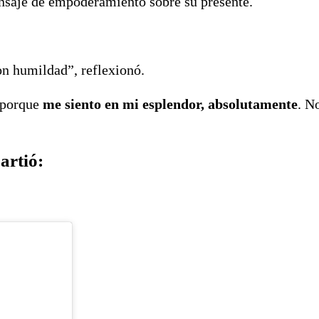
nsaje de empoderamiento sobre su presente.
on humildad”, reflexionó.
s porque
me siento en mi esplendor, absolutamente
. N
artió: