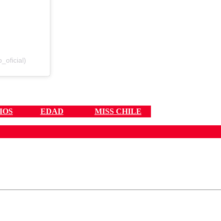
ap_oficial)
IOS
EDAD
MISS CHILE
ados para garantizar un diálogo respetuoso.
Correo