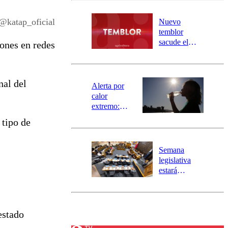
desborde del
río Damas:
 @katap_oficial
Nuevo
activa
temblor
mensajería
sacude el
iones en redes
SAE
norte del país:
revisa la
magnitud y el
nal del
epicentro
Alerta por
calor
extremo:
Senapred
 tipo de
activa Alerta
Temprana
Preventiva en
Semana
tres comunas
legislativa
estará
marcada por
el fin de la
tramitación
del proyecto
estado
de