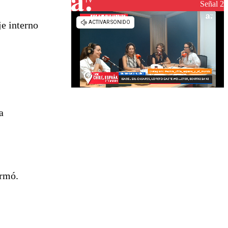
reconstrucción
Señal 2
je interno
a
irmó.