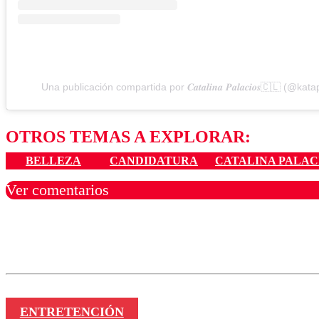
Una publicación compartida por 𝑪𝒂𝒕𝒂𝒍𝒊𝒏𝒂 𝑷𝒂𝒍𝒂𝒄𝒊𝒐𝒔🇨🇱 (@kat
OTROS TEMAS A EXPLORAR:
BELLEZA
CANDIDATURA
CATALINA PALAC
Ver comentarios
Los comentarios son moder
Nombre
ENTRETENCIÓN