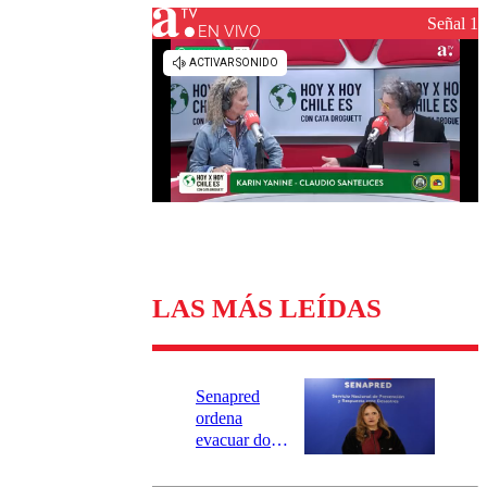
Universidad Católica
Política
Señal 1
Universidad de Chile
Sustentabilidad
EN VIVO
LAS MÁS LEÍDAS
Senapred
ordena
evacuar dos
sectores de
Carahue por