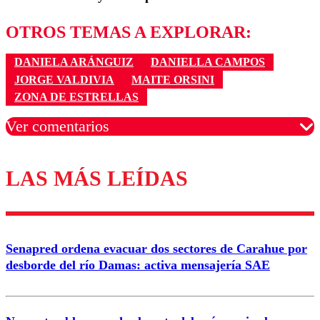
OTROS TEMAS A EXPLORAR:
DANIELA ARÁNGUIZ
DANIELLA CAMPOS
JORGE VALDIVIA
MAITE ORSINI
ZONA DE ESTRELLAS
Ver comentarios
LAS MÁS LEÍDAS
Los comentarios son moderados para garantizar un
diálogo respetuoso.
Nombre
Senapred ordena evacuar dos sectores de Carahue por
Correo
desborde del río Damas: activa mensajería SAE