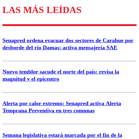
LAS MÁS LEÍDAS
Los comentarios son moderados para garantizar un
diálogo respetuoso.
Nombre
Senapred ordena evacuar dos sectores de Carahue por
Correo
desborde del río Damas: activa mensajería SAE
Nuevo temblor sacude el norte del país: revisa la
magnitud y el epicentro
Enviar comentario
Alerta por calor extremo: Senapred activa Alerta
Temprana Preventiva en tres comunas
Semana legislativa estará marcada por el fin de la