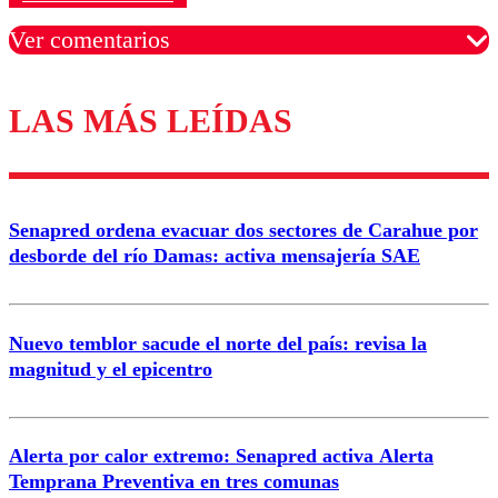
Ver comentarios
LAS MÁS LEÍDAS
Los comentarios son moderados para garantizar un
diálogo respetuoso.
Nombre
Senapred ordena evacuar dos sectores de Carahue por
Correo
desborde del río Damas: activa mensajería SAE
Nuevo temblor sacude el norte del país: revisa la
magnitud y el epicentro
Enviar comentario
Alerta por calor extremo: Senapred activa Alerta
Temprana Preventiva en tres comunas