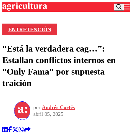
ENTRETENCIÓN
Podcast
“Está la verdadera cag…”:
Frecuencias
Agricultura TV
Estallan conflictos internos en
Deportes
“Only Fama” por supuesta
Entretención
Colo Colo
Noticias
traición
Motor
Vida Social
Otros Deportes
Dato Practico
Publicaciones en medios
Seleccion Chilena
Economía
Opinión
Torneo Internacional
Internacional
por
Andrés Cortés
Programas
Torneo Nacional
Nacional
abril 05, 2025
Comercial
Universidad Católica
Política
Universidad de Chile
Sustentabilidad