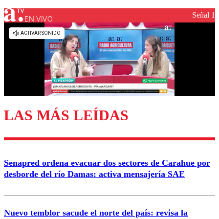
Señal 1
EN VIVO
Los comentarios son moderados para garantizar un
diálogo respetuoso.
Nombre
Correo
LAS MÁS LEÍDAS
Enviar comentario
Senapred ordena evacuar dos sectores de Carahue por
desborde del río Damas: activa mensajería SAE
Nuevo temblor sacude el norte del país: revisa la