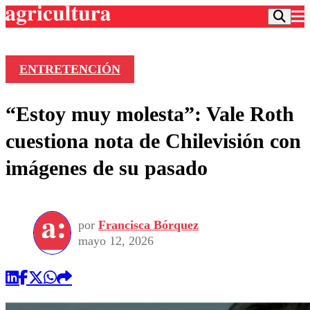
ENTRETENCIÓN
Podcast
“Estoy muy molesta”: Vale Roth
Frecuencias
Agricultura TV
cuestiona nota de Chilevisión con
Deportes
imágenes de su pasado
Entretención
Colo Colo
Noticias
Motor
Vida Social
Otros Deportes
Dato Practico
Publicaciones en medios
por
Francisca Bórquez
Seleccion Chilena
Economía
Opinión
mayo 12, 2026
Torneo Internacional
Internacional
Programas
Torneo Nacional
Nacional
Comercial
Universidad Católica
Política
Universidad de Chile
Sustentabilidad