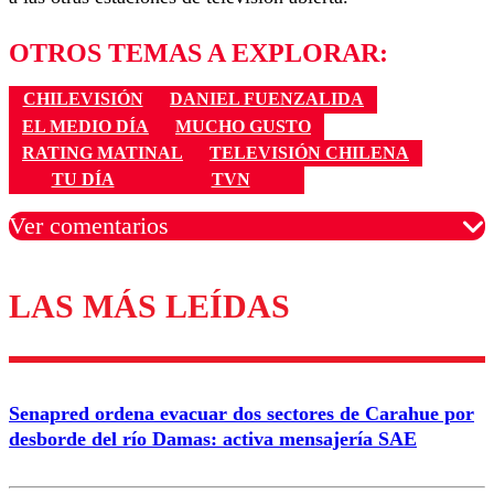
OTROS TEMAS A EXPLORAR:
CHILEVISIÓN
DANIEL FUENZALIDA
EL MEDIO DÍA
MUCHO GUSTO
RATING MATINAL
TELEVISIÓN CHILENA
TU DÍA
TVN
Ver comentarios
LAS MÁS LEÍDAS
Los comentarios son moderados para garantizar un
diálogo respetuoso.
Nombre
Senapred ordena evacuar dos sectores de Carahue por
Correo
desborde del río Damas: activa mensajería SAE