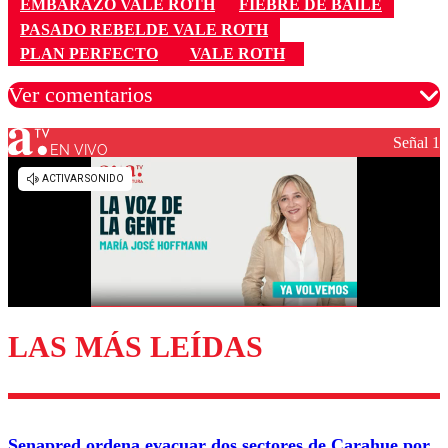
EMBARAZO VALE ROTH
FIEBRE DE BAILE
PASADO REBELDE VALE ROTH
PLAN PERFECTO
VALE ROTH
Ver comentarios
Señal 1
EN VIVO
Los comentarios son moderados para garantizar un
diálogo respetuoso.
Nombre
Correo
LAS MÁS LEÍDAS
Enviar comentario
Senapred ordena evacuar dos sectores de Carahue por