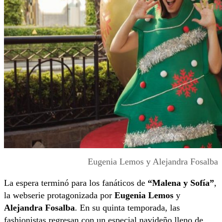
Eugenia Lemos y Alejandra Fosalba
La espera terminó para los fanáticos de
“Malena y Sofía”
,
la webserie protagonizada por
Eugenia Lemos
y
Alejandra Fosalba
. En su quinta temporada, las
fashionistas regresan con un especial navideño lleno de