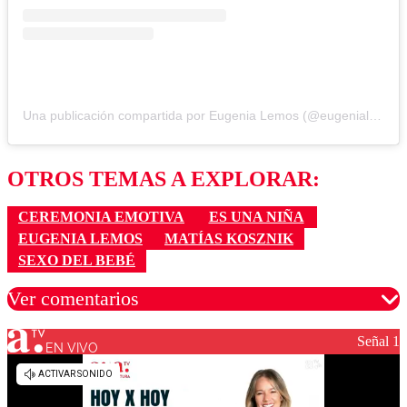
Una publicación compartida por Eugenia Lemos (@eugenialemosok)
OTROS TEMAS A EXPLORAR:
CEREMONIA EMOTIVA
ES UNA NIÑA
EUGENIA LEMOS
MATÍAS KOSZNIK
SEXO DEL BEBÉ
Ver comentarios
Señal 1
EN VIVO
Los comentarios son moderados para garantizar un
diálogo respetuoso.
Nombre