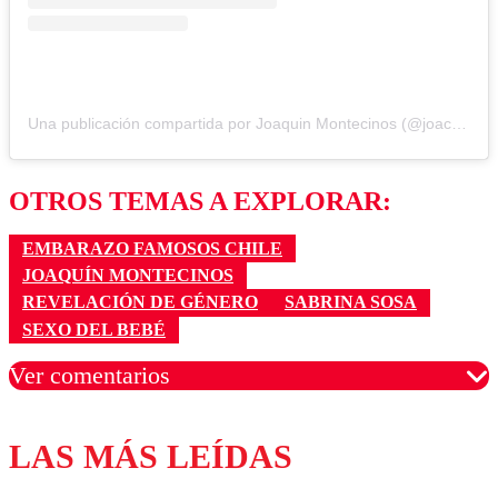
Una publicación compartida por Joaquin Montecinos (@joacomontecinos8)
OTROS TEMAS A EXPLORAR:
EMBARAZO FAMOSOS CHILE
JOAQUÍN MONTECINOS
REVELACIÓN DE GÉNERO
SABRINA SOSA
SEXO DEL BEBÉ
Ver comentarios
LAS MÁS LEÍDAS
Los comentarios son moderados para garantizar un
diálogo respetuoso.