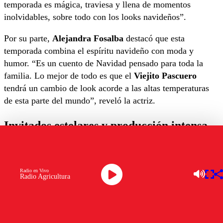
temporada es mágica, traviesa y llena de momentos
inolvidables, sobre todo con los looks navideños”.
Por su parte,
Alejandra Fosalba
destacó que esta
temporada combina el espíritu navideño con moda y
humor. “Es un cuento de Navidad pensado para toda la
familia. Lo mejor de todo es que el
Viejito Pascuero
tendrá un cambio de look acorde a las altas temperaturas
de esta parte del mundo”, reveló la actriz.
Invitados estelares y producción intensa
En esta nueva etapa, la serie suma a figuras como el
conductor
Eduardo de la Iglesia
, la bailarina
Tati
Radio en Vivo
Fernández
y el comediante
Benjamín “Pollo” Castillo
,
Radio Agricultura
quienes aportan su carisma a las divertidas aventuras.
La producción no estuvo exenta de desafíos. Según las
actrices, las grabaciones se realizaron de noche durante