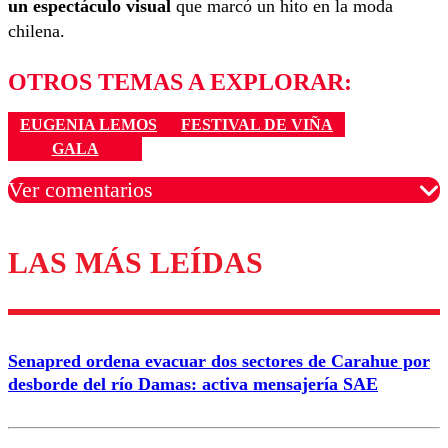
un espectáculo visual
que marcó un hito en la moda
chilena.
OTROS TEMAS A EXPLORAR:
EUGENIA LEMOS
FESTIVAL DE VIÑA
GALA
Ver comentarios
LAS MÁS LEÍDAS
Los comentarios son moderados para garantizar un
diálogo respetuoso.
Nombre
Senapred ordena evacuar dos sectores de Carahue por
Correo
desborde del río Damas: activa mensajería SAE