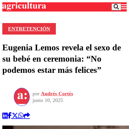
ENTRETENCIÓN
Podcast
Eugenia Lemos revela el sexo de
Frecuencias
Agricultura TV
su bebé en ceremonia: “No
Deportes
podemos estar más felices”
Entretención
Colo Colo
Noticias
Motor
Vida Social
Otros Deportes
Dato Practico
Publicaciones en medios
por
Andrés Cortés
Seleccion Chilena
Economía
Opinión
junio 10, 2025
Torneo Internacional
Internacional
Programas
Torneo Nacional
Nacional
Comercial
Universidad Católica
Política
Universidad de Chile
Sustentabilidad