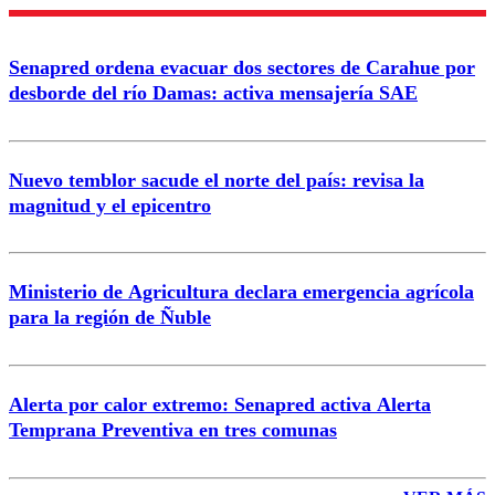
Nombre
Senapred ordena evacuar dos sectores de Carahue por
Correo
desborde del río Damas: activa mensajería SAE
Nuevo temblor sacude el norte del país: revisa la
magnitud y el epicentro
Enviar comentario
Ministerio de Agricultura declara emergencia agrícola
para la región de Ñuble
Alerta por calor extremo: Senapred activa Alerta
Temprana Preventiva en tres comunas