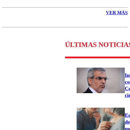
VER MÁS
ÚLTIMAS NOTICIA
In
co
Co
ci
Es
d
me