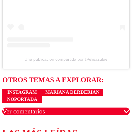
Una publicación compartida por @elisazulue
OTROS TEMAS A EXPLORAR:
INSTAGRAM
MARIANA DERDERIAN
NOPORTADA
Ver comentarios
Los comentarios son moderados para garantizar un