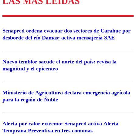
LAS MÁS LEÍDAS
diálogo respetuoso.
Nombre
Senapred ordena evacuar dos sectores de Carahue por
Correo
desborde del río Damas: activa mensajería SAE
Nuevo temblor sacude el norte del país: revisa la
magnitud y el epicentro
Enviar comentario
Ministerio de Agricultura declara emergencia agrícola
para la región de Ñuble
Alerta por calor extremo: Senapred activa Alerta
Temprana Preventiva en tres comunas