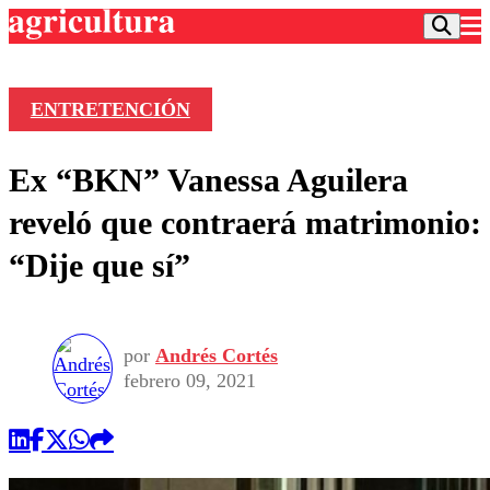
ENTRETENCIÓN
Podcast
Ex “BKN” Vanessa Aguilera
Frecuencias
Agricultura TV
reveló que contraerá matrimonio:
Deportes
“Dije que sí”
Entretención
Colo Colo
Noticias
Motor
Vida Social
Otros Deportes
Dato Practico
Publicaciones en medios
por
Andrés Cortés
Seleccion Chilena
Economía
Opinión
febrero 09, 2021
Torneo Internacional
Internacional
Programas
Torneo Nacional
Nacional
Comercial
Universidad Católica
Política
Universidad de Chile
Sustentabilidad