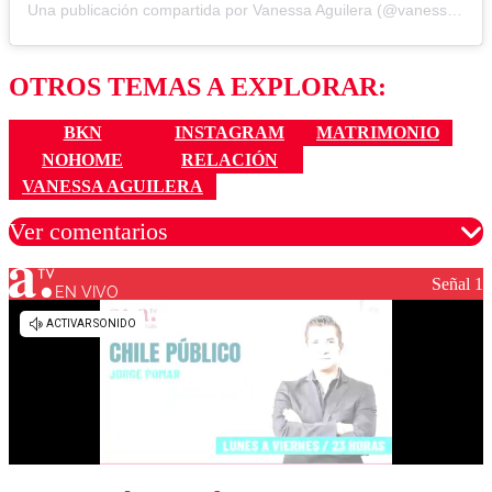
Una publicación compartida por Vanessa Aguilera (@vanessaanathaly)
OTROS TEMAS A EXPLORAR:
BKN
INSTAGRAM
MATRIMONIO
NOHOME
RELACIÓN
VANESSA AGUILERA
Ver comentarios
Señal 1
EN VIVO
Los comentarios son moderados para garantizar un
diálogo respetuoso.
Nombre
Correo