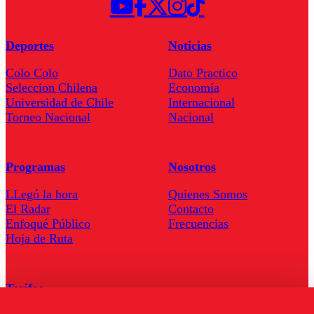
Deportes
Noticias
Colo Colo
Dato Practico
Seleccion Chilena
Economía
Universidad de Chile
Internacional
Torneo Nacional
Nacional
Programas
Nosotros
LLegó la hora
Quienes Somos
El Radar
Contacto
Enfoqué Público
Frecuencias
Hoja de Ruta
Tarifas