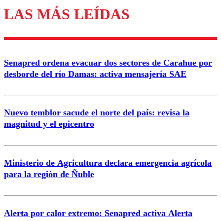
LAS MÁS LEÍDAS
Los comentarios son moderados para garantizar un
diálogo respetuoso.
Nombre
Senapred ordena evacuar dos sectores de Carahue por
Correo
desborde del río Damas: activa mensajería SAE
Nuevo temblor sacude el norte del país: revisa la
magnitud y el epicentro
Enviar comentario
Ministerio de Agricultura declara emergencia agrícola
para la región de Ñuble
Alerta por calor extremo: Senapred activa Alerta