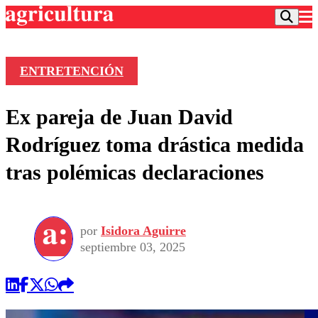
ENTRETENCIÓN
Podcast
Ex pareja de Juan David
Frecuencias
Agricultura TV
Rodríguez toma drástica medida
Deportes
tras polémicas declaraciones
Entretención
Colo Colo
Noticias
Motor
Vida Social
Otros Deportes
Dato Practico
Publicaciones en medios
por
Isidora Aguirre
Seleccion Chilena
Economía
Opinión
septiembre 03, 2025
Torneo Internacional
Internacional
Programas
Torneo Nacional
Nacional
Comercial
Universidad Católica
Política
Universidad de Chile
Sustentabilidad