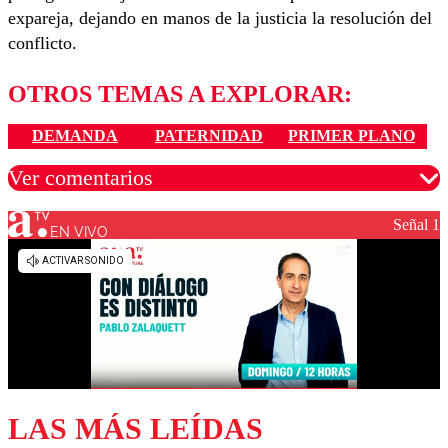
expareja, dejando en manos de la justicia la resolución del
conflicto.
OTROS TEMAS A EXPLORAR:
DEMANDA
PATERNIDAD
PRIMER PLANO
Ver comentarios
Señal 1
EN VIVO
Los comentarios son moderados para garantizar un
diálogo respetuoso.
Nombre
Correo
LAS MÁS LEÍDAS