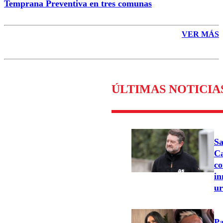
Temprana Preventiva en tres comunas
VER MÁS
ÚLTIMAS NOTICIA
Sa
Ca
co
in
u
Pa