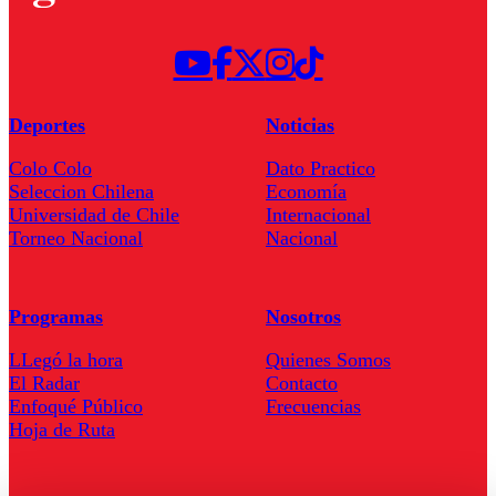
Deportes
Noticias
Colo Colo
Dato Practico
Seleccion Chilena
Economía
Universidad de Chile
Internacional
Torneo Nacional
Nacional
Programas
Nosotros
LLegó la hora
Quienes Somos
El Radar
Contacto
Enfoqué Público
Frecuencias
Hoja de Ruta