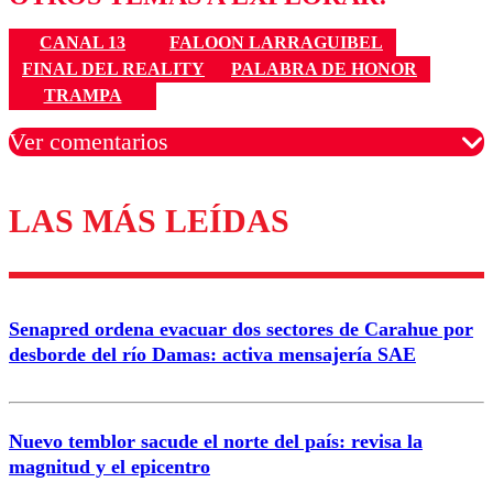
CANAL 13
FALOON LARRAGUIBEL
FINAL DEL REALITY
PALABRA DE HONOR
TRAMPA
Ver comentarios
LAS MÁS LEÍDAS
Los comentarios son moderados para garantizar un
diálogo respetuoso.
Nombre
Senapred ordena evacuar dos sectores de Carahue por
Correo
desborde del río Damas: activa mensajería SAE
Nuevo temblor sacude el norte del país: revisa la
magnitud y el epicentro
Enviar comentario