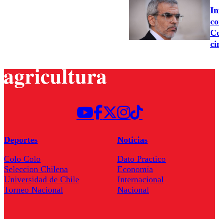
In
co
Co
ci
Deportes
Noticias
Colo Colo
Dato Practico
Seleccion Chilena
Economía
Universidad de Chile
Internacional
Torneo Nacional
Nacional