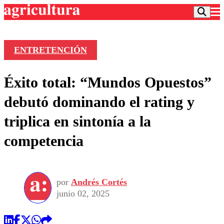
ENTRETENCIÓN
Podcast
Éxito total: “Mundos Opuestos”
Frecuencias
Agricultura TV
debutó dominando el rating y
Deportes
triplica en sintonía a la
Entretención
Colo Colo
Noticias
competencia
Motor
Vida Social
Otros Deportes
Dato Practico
Publicaciones en medios
Seleccion Chilena
Economía
Opinión
Torneo Internacional
Internacional
por
Andrés Cortés
Programas
Torneo Nacional
Nacional
junio 02, 2025
Comercial
Universidad Católica
Política
Universidad de Chile
Sustentabilidad