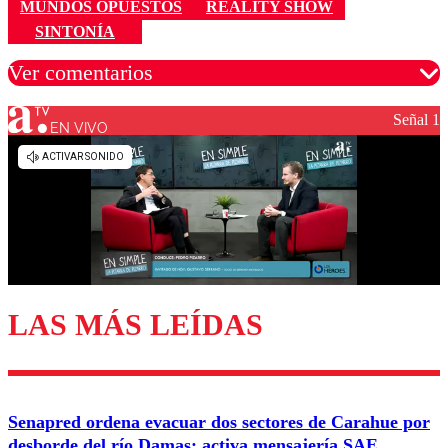
MUNDOS OPUESTOS
REALITY SHOW
SINTONÍA
Ver comentarios
Señal 1
EN VIVO
Los comentarios son moderados para garantizar un
diálogo respetuoso.
Nombre
Correo
LAS MÁS LEÍDAS
Enviar comentario
Senapred ordena evacuar dos sectores de Carahue por
desborde del río Damas: activa mensajería SAE