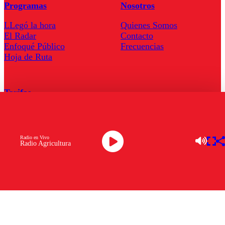
Programas
Nosotros
LLegó la hora
Quienes Somos
El Radar
Contacto
Enfoqué Público
Frecuencias
Hoja de Ruta
Tarifas
Comercial
Tarifas Servel Radio
Radio en Vivo
Radio Agricultura
Radio en Vivo
TV en Vivo
Descarga la APP