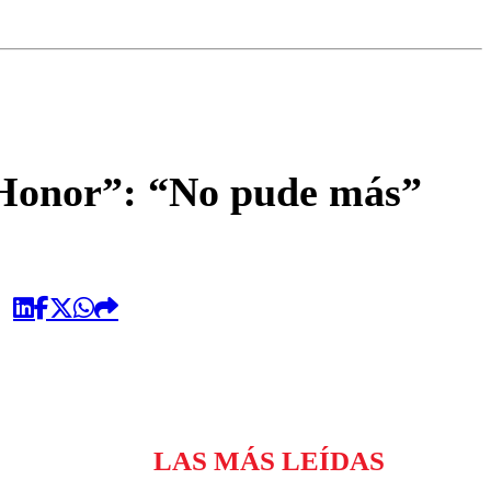
omentario
e Honor”: “No pude más”
LAS MÁS LEÍDAS