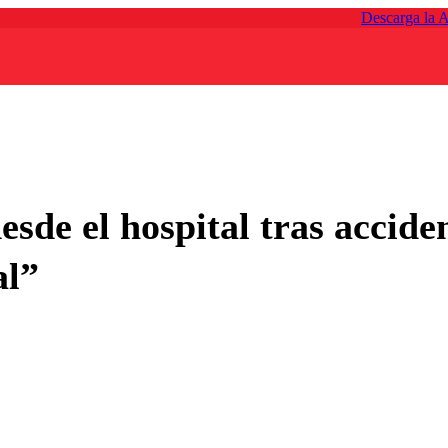
Descarga la 
esde el hospital tras accid
al”