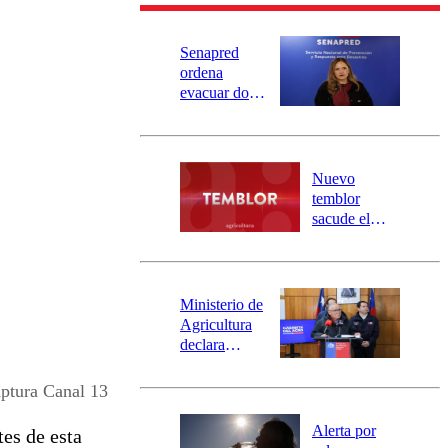
Senapred
ordena
evacuar dos
sectores de
Carahue por
desborde del
río Damas:
Nuevo
activa
temblor
mensajería
sacude el
SAE
norte del país:
revisa la
magnitud y el
epicentro
Ministerio de
Agricultura
declara
emergencia
agrícola para
ptura Canal 13
la región de
Ñuble
Alerta por
es de esta