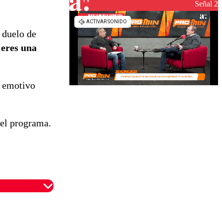
Señal 2
 duelo de
 eres una
o emotivo
del programa.