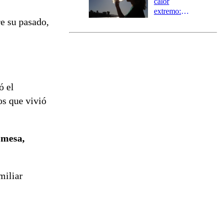
calor
extremo:
re su pasado,
Senapred
activa Alerta
Temprana
Preventiva en
tres comunas
ó el
os que vivió
 mesa,
miliar