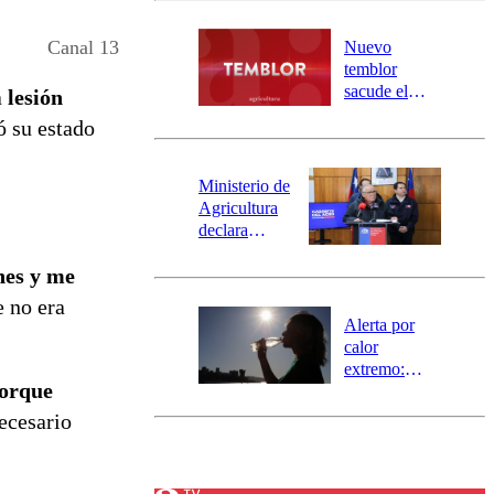
desborde del
río Damas:
Canal 13
Nuevo
activa
temblor
mensajería
sacude el
a
lesión
SAE
norte del país:
ó su estado
revisa la
magnitud y el
epicentro
Ministerio de
Agricultura
declara
emergencia
nes y me
agrícola para
la región de
e no era
Ñuble
Alerta por
calor
extremo:
porque
Senapred
activa Alerta
necesario
Temprana
Preventiva en
tres comunas