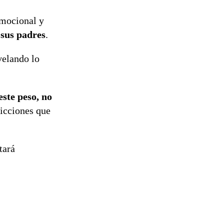
emocional y
 sus padres
.
evelando lo
este peso, no
dicciones que
tará