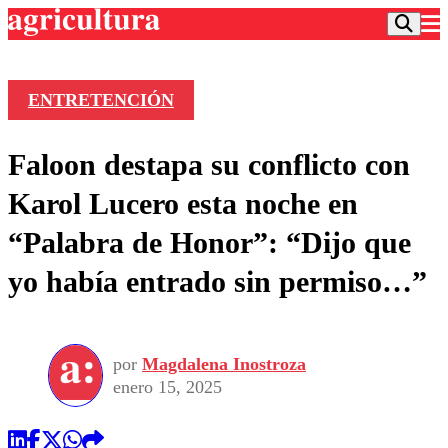
ENTRETENCIÓN
Podcast
Faloon destapa su conflicto con
Frecuencias
Agricultura TV
Karol Lucero esta noche en
Deportes
“Palabra de Honor”: “Dijo que
Entretención
Colo Colo
Noticias
yo había entrado sin permiso…”
Motor
Vida Social
Otros Deportes
Dato Practico
Publicaciones en medios
Seleccion Chilena
Economía
Opinión
Torneo Internacional
Internacional
por
Magdalena Inostroza
Programas
Torneo Nacional
Nacional
enero 15, 2025
Comercial
Universidad Católica
Política
Universidad de Chile
Sustentabilidad