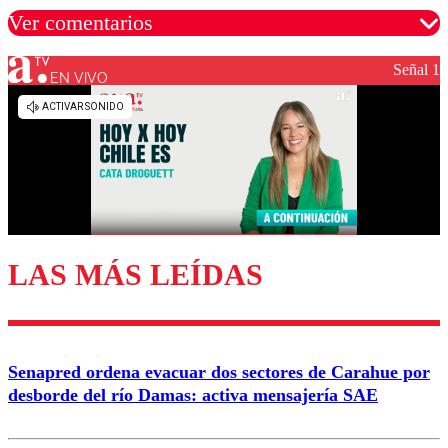
Ver comentarios
Señal 1
EN VIVO
Los comentarios son moderados para garantizar un
diálogo respetuoso.
Nombre
Correo
LAS MÁS LEÍDAS
Enviar comentario
Senapred ordena evacuar dos sectores de Carahue por
desborde del río Damas: activa mensajería SAE