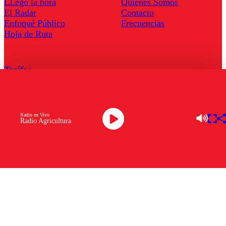
LLegó la hora
Quienes Somos
El Radar
Contacto
Enfoqué Público
Frecuencias
Hoja de Ruta
Tarifas
Comercial
Tarifas Servel Radio
Radio en Vivo
Radio Agricultura
Radio en Vivo
TV en Vivo
Descarga la APP