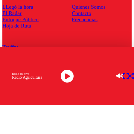
LLegó la hora
Quienes Somos
El Radar
Contacto
Enfoqué Público
Frecuencias
Hoja de Ruta
Tarifas
Comercial
Tarifas Servel Radio
Radio en Vivo
Radio Agricultura
Radio en Vivo
TV en Vivo
Descarga la APP