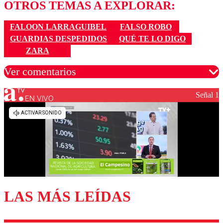
OTROS TEMAS A EXPLORAR:
FALOON LARRAGUIBEL
FALSO ROBO
GUARDIAS DESPEDIDOS
QUÉ TE LO DIGO
ZARA
Ver comentarios
Señal 1
EN VIVO
Los comentarios son moderados para garantizar un
diálogo respetuoso.
Nombre
Correo
LAS MÁS LEÍDAS
Enviar comentario