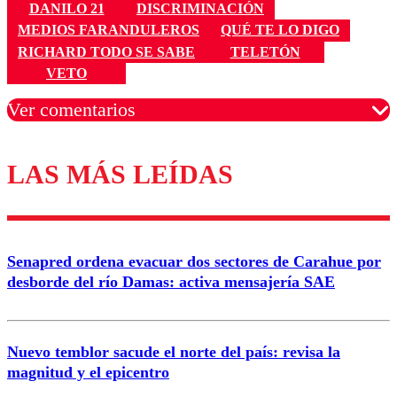
DANILO 21
DISCRIMINACIÓN
MEDIOS FARANDULEROS
QUÉ TE LO DIGO
RICHARD TODO SE SABE
TELETÓN
VETO
Ver comentarios
LAS MÁS LEÍDAS
Los comentarios son moderados para garantizar un
diálogo respetuoso.
Nombre
Senapred ordena evacuar dos sectores de Carahue por
Correo
desborde del río Damas: activa mensajería SAE
Nuevo temblor sacude el norte del país: revisa la
magnitud y el epicentro
Enviar comentario