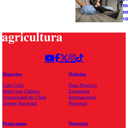
ma
no
cu
Deportes
Noticias
Colo Colo
Dato Practico
Seleccion Chilena
Economía
Universidad de Chile
Internacional
Torneo Nacional
Nacional
Programas
Nosotros