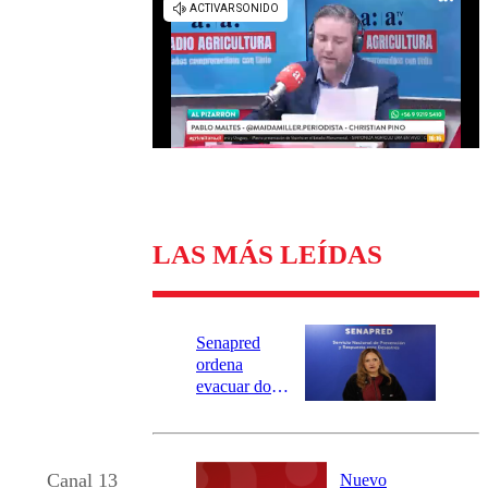
Universidad Católica
Política
Universidad de Chile
Sustentabilidad
LAS MÁS LEÍDAS
Senapred
ordena
evacuar dos
sectores de
Carahue por
desborde del
río Damas:
Canal 13
Nuevo