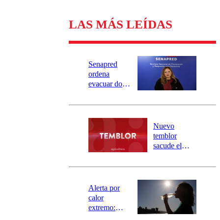
LAS MÁS LEÍDAS
Senapred
ordena
evacuar dos
sectores de
Carahue por
desborde del
río Damas:
Nuevo
activa
temblor
mensajería
sacude el
SAE
norte del país:
revisa la
magnitud y el
epicentro
Alerta por
calor
extremo:
Senapred