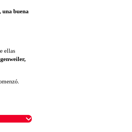
a, una buena
re ellas
genweiler,
comenzó.