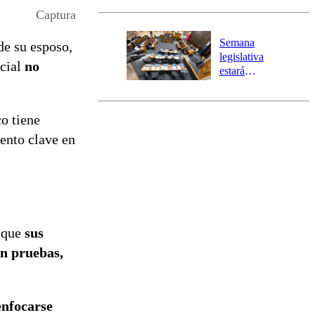
activa Alerta
Captura
Temprana
Preventiva en
Semana
de su esposo,
tres comunas
legislativa
ncial
no
estará
marcada por
el fin de la
tramitación
co tiene
del proyecto
mento clave en
de
reconstrucción
ó que
sus
en pruebas,
enfocarse