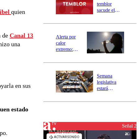
activa
temblor
mensajería
sacude el
ibel
quien
SAE
norte del país:
revisa la
magnitud y el
n de
Canal 13
epicentro
Alerta por
calor
hizo una
extremo:
Senapred
activa Alerta
Temprana
Preventiva en
Semana
tres comunas
legislativa
yarla en sus
estará
marcada por
el fin de la
tramitación
buen estado
del proyecto
de
reconstrucción
Señal 2
po.