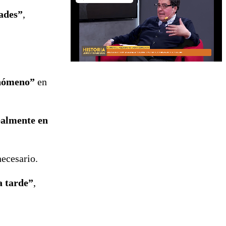
dades”
,
enómeno”
en
dealmente en
necesario.
a tarde”
,