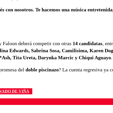
spués con nosotros. Te hacemos una música entretenid
 y Faloon deberá competir con otras
14 candidatas
, ent
ina Edwards, Sabrina Sosa, Camilisima, Karen Dog
*Ash, Tita Ureta, Darynka Marcic y Chiqui Aguayo
.
 promesa del
doble piscinazo
? La cuenta regresiva ya 
NADO DE VIÑA