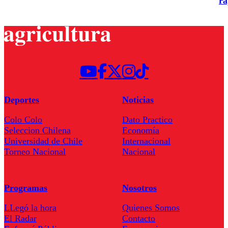
ra
Deportes
Noticias
Colo Colo
Dato Practico
Seleccion Chilena
Economía
Universidad de Chile
Internacional
Torneo Nacional
Nacional
Programas
Nosotros
LLegó la hora
Quienes Somos
El Radar
Contacto