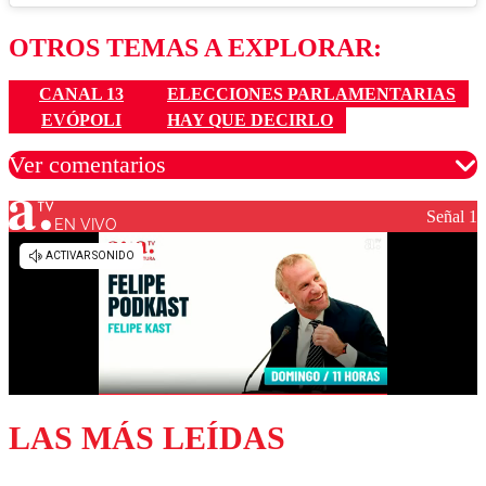
OTROS TEMAS A EXPLORAR:
CANAL 13
ELECCIONES PARLAMENTARIAS
EVÓPOLI
HAY QUE DECIRLO
Ver comentarios
Señal 1
EN VIVO
Los comentarios son moderados para garantizar un
diálogo respetuoso.
Nombre
Correo
LAS MÁS LEÍDAS