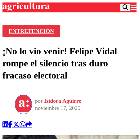
ENTRETENCIÓN
Podcast
¡No lo vio venir! Felipe Vidal
Frecuencias
Agricultura TV
rompe el silencio tras duro
Deportes
fracaso electoral
Entretención
Colo Colo
Noticias
Motor
Vida Social
Otros Deportes
Dato Practico
Publicaciones en medios
por
Isidora Aguirre
Seleccion Chilena
Economía
Opinión
noviembre 17, 2025
Torneo Internacional
Internacional
Programas
Torneo Nacional
Nacional
Comercial
Universidad Católica
Política
Universidad de Chile
Sustentabilidad