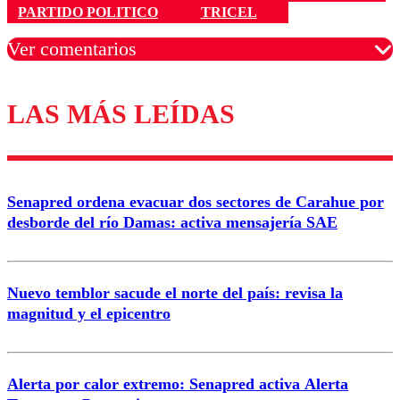
PARTIDO POLITICO
TRICEL
Ver comentarios
LAS MÁS LEÍDAS
Los comentarios son moderados para garantizar un
diálogo respetuoso.
Nombre
Senapred ordena evacuar dos sectores de Carahue por
Correo
desborde del río Damas: activa mensajería SAE
Nuevo temblor sacude el norte del país: revisa la
magnitud y el epicentro
Enviar comentario
Alerta por calor extremo: Senapred activa Alerta