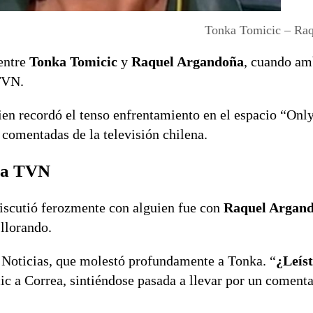
Tonka Tomicic – Ra
 entre
Tonka Tomicic
y
Raquel Argandoña
, cuando am
TVN.
uien recordó el tenso enfrentamiento en el espacio “Onl
 comentadas de la televisión chilena.
ó a TVN
iscutió ferozmente con alguien fue con
Raquel Argan
 llorando.
Noticias, que molestó profundamente a Tonka. “
¿Leíst
cic a Correa, sintiéndose pasada a llevar por un coment