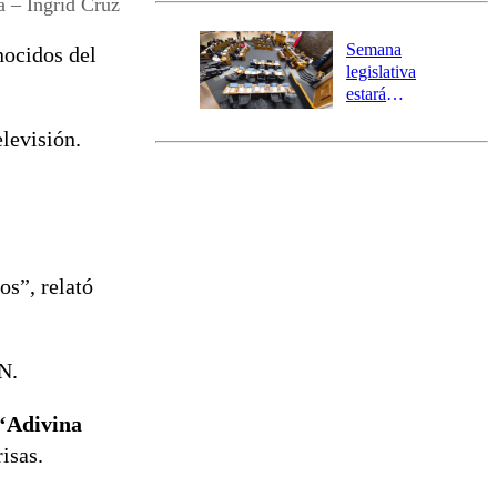
 – Ingrid Cruz
Temprana
Preventiva en
Semana
nocidos del
tres comunas
legislativa
estará
marcada por
levisión.
el fin de la
tramitación
del proyecto
de
reconstrucción
os”, relató
N.
 ‘Adivina
risas.