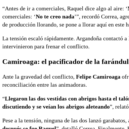
“Antes de ir a comerciales, Raquel dice algo al aire: ‘
comerciales: ‘
No te creo nada
’”, recordó Correa, agr
de producción llorando, se pone a llorar aquí en este 
La tensión escaló rápidamente. Argandoña contactó a la
intervinieron para frenar el conflicto.
Camiroaga: el pacificador de la farándu
Ante la gravedad del conflicto,
Felipe Camiroaga
ofr
reconciliación entre las animadoras.
“
Llegaron las dos vestidas con abrigos hasta el tal
discutiendo y se veían los abrigos aleteando
”, relat
Pese a la tensión, ninguna de las dos lanzó garabatos
después se fue Raquel
”, detalló Correa. Finalmente, 