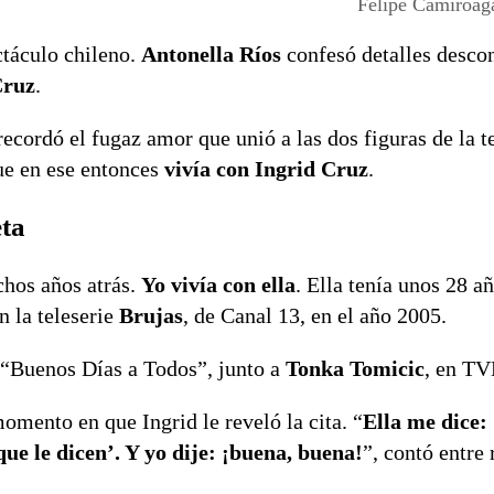
Felipe Camiroaga
ctáculo chileno.
Antonella Ríos
confesó detalles desco
Cruz
.
cordó el fugaz amor que unió a las dos figuras de la te
ue en ese entonces
vivía con Ingrid Cruz
.
eta
chos años atrás.
Yo vivía con ella
. Ella tenía unos 28 añ
 la teleserie
Brujas
, de Canal 13, en el año 2005.
 “Buenos Días a Todos”, junto a
Tonka Tomicic
, en TV
omento en que Ingrid le reveló la cita. “
Ella me dice:
que le dicen’. Y yo dije: ¡buena, buena!
”, contó entre 