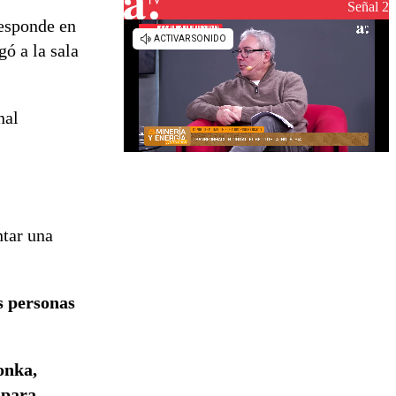
reconstrucción
Señal 2
esponde en
gó a la sala
nal
ntar una
os personas
onka,
 para