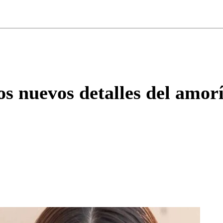
ados para garantizar un diálogo respetuoso.
Correo
Enviar c
 nuevos detalles del amorí