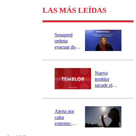
LAS MÁS LEÍDAS
Senapred
ordena
evacuar dos
sectores de
Carahue por
desborde del
río Damas:
Nuevo
activa
temblor
mensajería
sacude el
SAE
norte del país:
revisa la
magnitud y el
epicentro
Alerta por
calor
extremo:
Senapred
activa Alerta