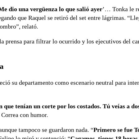
Me dio una vergüenza lo que salió ayer
’… Tonka le r
egando que Raquel se retiró del set entre lágrimas. “Lle
hombro”, relató.
 prensa para filtrar lo ocurrido y los ejecutivos del ca
la
eció su departamento como escenario neutral para inte
ón que tenían un corte por los costados. Tú veías a d
ó Correa con humor.
, aunque tampoco se guardaron nada. “
Primero se fue T
Felipe lo miró y sentenció: “
Cagamos, tienes 18 horas