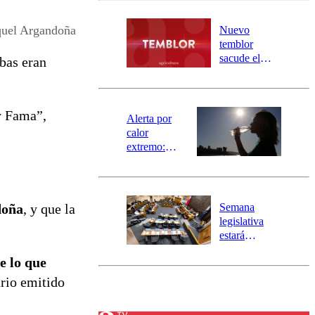
desborde del
río Damas:
quel Argandoña
Nuevo
activa
temblor
mensajería
sacude el
bas eran
SAE
norte del país:
revisa la
magnitud y el
y Fama”,
epicentro
Alerta por
calor
extremo:
Senapred
activa Alerta
Temprana
Preventiva en
Semana
doña
, y que la
tres comunas
legislativa
estará
marcada por
e lo que
el fin de la
tramitación
ario emitido
del proyecto
de