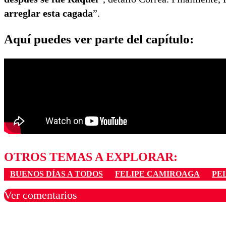
arreglar esta cagada
”.
Aquí puedes ver parte del capítulo:
OTROS TEMAS A EXPLORAR:
BUENOS DÍAS A TODOS
FELIPE CAMIROAGA
PE
Ver comentarios