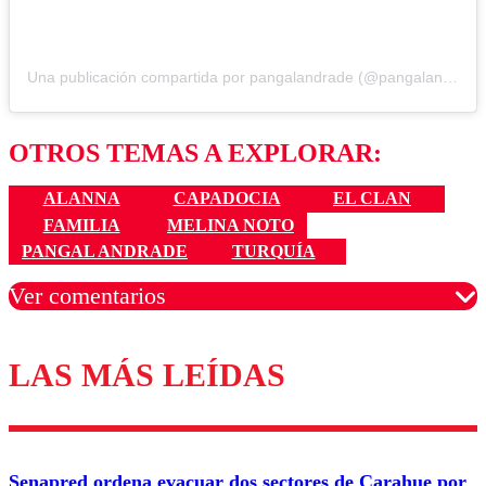
Una publicación compartida por pangalandrade (@pangalandrade)
OTROS TEMAS A EXPLORAR:
ALANNA
CAPADOCIA
EL CLAN
FAMILIA
MELINA NOTO
PANGAL ANDRADE
TURQUÍA
Ver comentarios
LAS MÁS LEÍDAS
Los comentarios son moderados para garantizar un
diálogo respetuoso.
Nombre
Senapred ordena evacuar dos sectores de Carahue por