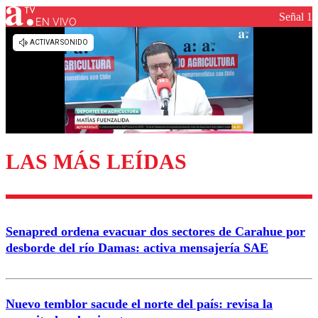
Señal 1
EN VIVO
Los comentarios son moderados para garantizar un
diálogo respetuoso.
Nombre
Correo
LAS MÁS LEÍDAS
Enviar comentario
Senapred ordena evacuar dos sectores de Carahue por
desborde del río Damas: activa mensajería SAE
Nuevo temblor sacude el norte del país: revisa la