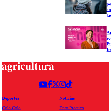
po
en
la
Ar
so
Pr
Im
Deportes
Noticias
Colo Colo
Dato Practico