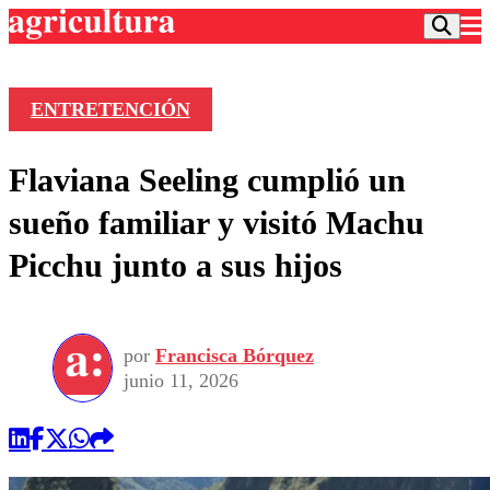
ENTRETENCIÓN
Podcast
Flaviana Seeling cumplió un
Frecuencias
Agricultura TV
sueño familiar y visitó Machu
Deportes
Picchu junto a sus hijos
Entretención
Colo Colo
Noticias
Motor
Vida Social
Otros Deportes
Dato Practico
Publicaciones en medios
por
Francisca Bórquez
Seleccion Chilena
Economía
Opinión
junio 11, 2026
Torneo Internacional
Internacional
Programas
Torneo Nacional
Nacional
Comercial
Universidad Católica
Política
Universidad de Chile
Sustentabilidad