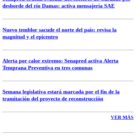
Correo
desborde del río Damas: activa mensajería SAE
Nuevo temblor sacude el norte del país: revisa la
magnitud y el epicentro
Enviar comentario
Alerta por calor extremo: Senapred activa Alerta
Temprana Preventiva en tres comunas
Semana legislativa estará marcada por el fin de la
tramitación del proyecto de reconstrucción
VER MÁS