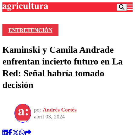
ENTRETENCIÓN
Podcast
Kaminski y Camila Andrade
Frecuencias
Agricultura TV
enfrentan incierto futuro en La
Deportes
Red: Señal habría tomado
Entretención
Colo Colo
Noticias
decisión
Motor
Vida Social
Otros Deportes
Dato Practico
Publicaciones en medios
Seleccion Chilena
Economía
Opinión
Torneo Internacional
Internacional
por
Andrés Cortés
Programas
Torneo Nacional
Nacional
abril 03, 2024
Comercial
Universidad Católica
Política
Universidad de Chile
Sustentabilidad