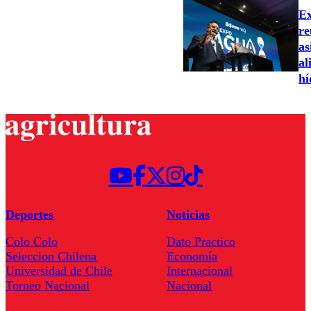
Ex
re
as
al
hí
Deportes
Noticias
Colo Colo
Dato Practico
Seleccion Chilena
Economía
Universidad de Chile
Internacional
Torneo Nacional
Nacional