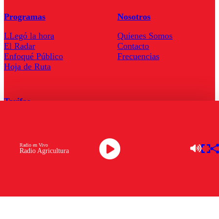
Programas
Nosotros
LLegó la hora
Quienes Somos
El Radar
Contacto
Enfoqué Público
Frecuencias
Hoja de Ruta
Tarifas
Comercial
Tarifas Servel Radio
Radio en Vivo
Radio Agricultura
Radio en Vivo
TV en Vivo
Descarga la APP