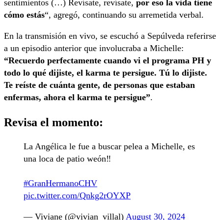
sentimientos (…) Revísate, revísate,
por eso la vida tiene
cómo estás
“, agregó, continuando su arremetida verbal.
En la transmisión en vivo, se escuchó a Sepúlveda referirse
a un episodio anterior que involucraba a Michelle:
“Recuerdo perfectamente cuando vi el programa PH y
todo lo qué dijiste, el karma te persigue. Tú lo dijiste.
Te reíste de cuánta gente, de personas que estaban
enfermas, ahora el karma te persigue”
.
Revisa el momento:
La Angélica le fue a buscar pelea a Michelle, es
una loca de patio weón‼️
#GranHermanoCHV
pic.twitter.com/Qnkg2rOYXP
— Viviane (@vivian_villal)
August 30, 2024