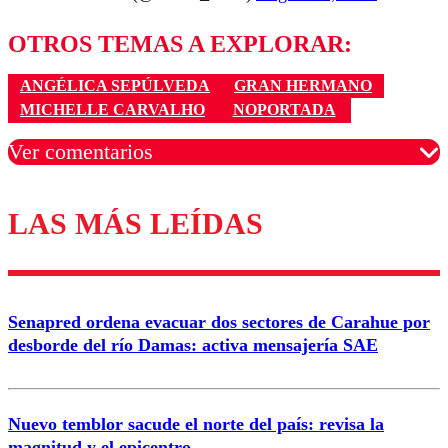
OTROS TEMAS A EXPLORAR:
ANGÉLICA SEPÚLVEDA
GRAN HERMANO
MICHELLE CARVALHO
NOPORTADA
Ver comentarios
LAS MÁS LEÍDAS
Los comentarios son moderados para garantizar un
diálogo respetuoso.
Nombre
Senapred ordena evacuar dos sectores de Carahue por
Correo
desborde del río Damas: activa mensajería SAE
Nuevo temblor sacude el norte del país: revisa la
magnitud y el epicentro