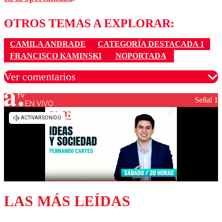
OTROS TEMAS A EXPLORAR:
CAMILA ANDRADE
CATEGORÍA DESTACADA 1
FRANCISCO KAMINSKI
NOPORTADA
Ver comentarios
Señal 1
EN VIVO
Los comentarios son moderados para garantizar un
diálogo respetuoso.
Nombre
Correo
LAS MÁS LEÍDAS