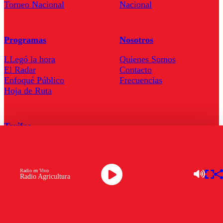
Torneo Nacional
Nacional
Programas
Nosotros
LLegó la hora
Quienes Somos
El Radar
Contacto
Enfoqué Público
Frecuencias
Hoja de Ruta
Tarifas
Comercial
Tarifas Servel Radio
Radio en Vivo
Radio Agricultura
Radio en Vivo
TV en Vivo
Descarga la APP