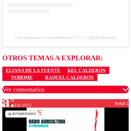
Una publicación compartida de K E L ? (@k3lcalderon)
OTROS TEMAS A EXPLORAR:
ELIANA DE LA FUENTE
KEL CALDERÓN
NOHOME
RAQUEL CALDERON
Ver comentarios
Señal 1
EN VIVO
Los comentarios son moderados para garantizar un
diálogo respetuoso.
Nombre