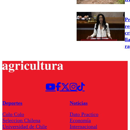
Pr
re
cr
ll
ra
Deportes
Noticias
Colo Colo
Dato Practico
Seleccion Chilena
Economía
Universidad de Chile
Internacional