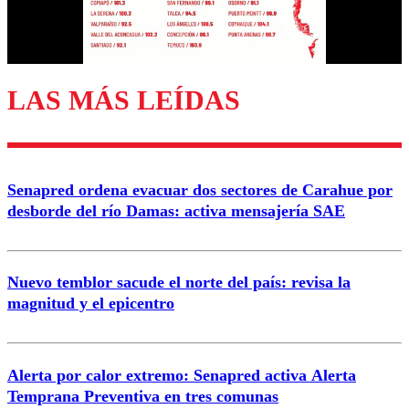
Correo
LAS MÁS LEÍDAS
Enviar comentario
Senapred ordena evacuar dos sectores de Carahue por
desborde del río Damas: activa mensajería SAE
Nuevo temblor sacude el norte del país: revisa la
magnitud y el epicentro
Alerta por calor extremo: Senapred activa Alerta
Temprana Preventiva en tres comunas