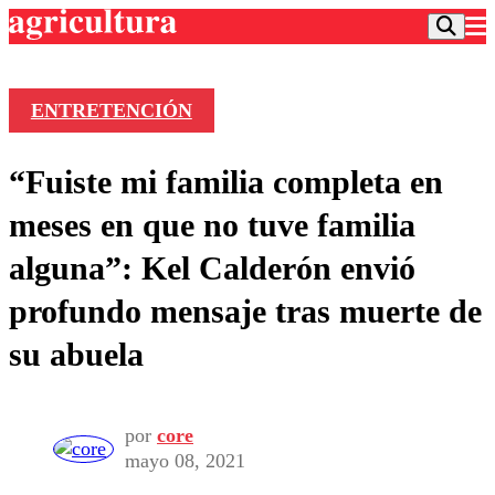
ENTRETENCIÓN
Podcast
“Fuiste mi familia completa en
Frecuencias
Agricultura TV
meses en que no tuve familia
Deportes
alguna”: Kel Calderón envió
Entretención
Colo Colo
Noticias
profundo mensaje tras muerte de
Motor
Vida Social
Otros Deportes
Dato Practico
su abuela
Publicaciones en medios
Seleccion Chilena
Economía
Opinión
Torneo Internacional
Internacional
Programas
Torneo Nacional
Nacional
Comercial
por
core
Universidad Católica
Política
mayo 08, 2021
Universidad de Chile
Sustentabilidad