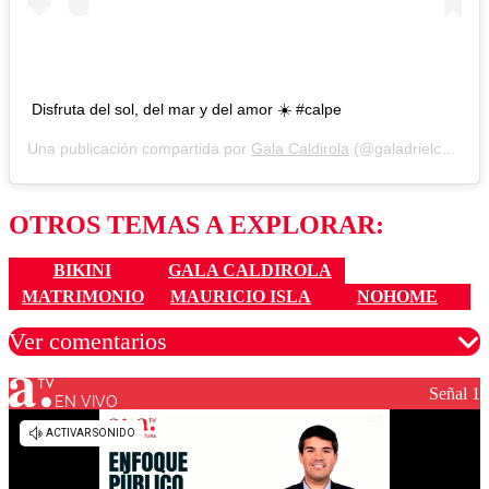
Disfruta del sol, del mar y del amor ☀️ #calpe
Una publicación compartida por
Gala Caldirola
(@galadrielcaldirola) el
OTROS TEMAS A EXPLORAR:
BIKINI
GALA CALDIROLA
MATRIMONIO
MAURICIO ISLA
NOHOME
Ver comentarios
Señal 1
EN VIVO
Los comentarios son moderados para garantizar un
diálogo respetuoso.
Nombre