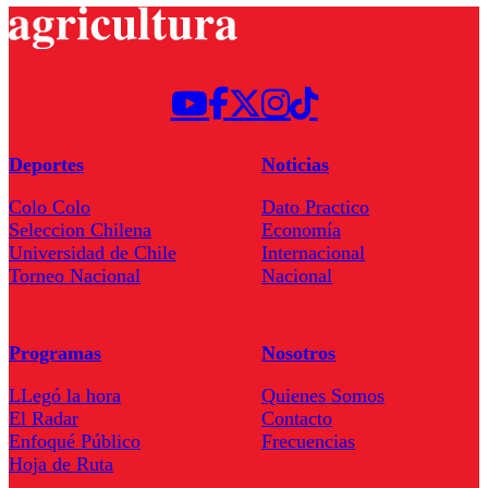
Deportes
Noticias
Colo Colo
Dato Practico
Seleccion Chilena
Economía
Universidad de Chile
Internacional
Torneo Nacional
Nacional
Programas
Nosotros
LLegó la hora
Quienes Somos
El Radar
Contacto
Enfoqué Público
Frecuencias
Hoja de Ruta