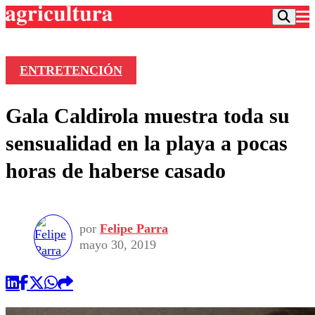
ENTRETENCIÓN
Podcast
Gala Caldirola muestra toda su
Frecuencias
Agricultura TV
sensualidad en la playa a pocas
Deportes
horas de haberse casado
Entretención
Colo Colo
Noticias
Motor
Vida Social
Otros Deportes
Dato Practico
Publicaciones en medios
por
Felipe Parra
Seleccion Chilena
Economía
Opinión
mayo 30, 2019
Torneo Internacional
Internacional
Programas
Torneo Nacional
Nacional
Comercial
Universidad Católica
Política
Universidad de Chile
Sustentabilidad