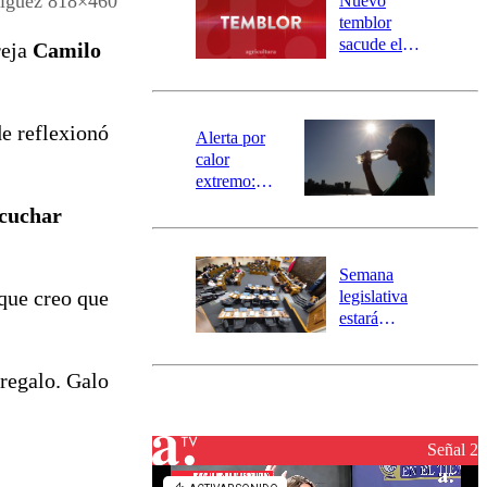
íguez 818×460
Nuevo
activa
temblor
mensajería
sacude el
reja
Camilo
SAE
norte del país:
revisa la
magnitud y el
de reflexionó
epicentro
Alerta por
calor
extremo:
Senapred
cuchar
activa Alerta
Temprana
Preventiva en
Semana
tres comunas
que creo que
legislativa
estará
marcada por
el fin de la
 regalo. Galo
tramitación
del proyecto
de
reconstrucción
Señal 2