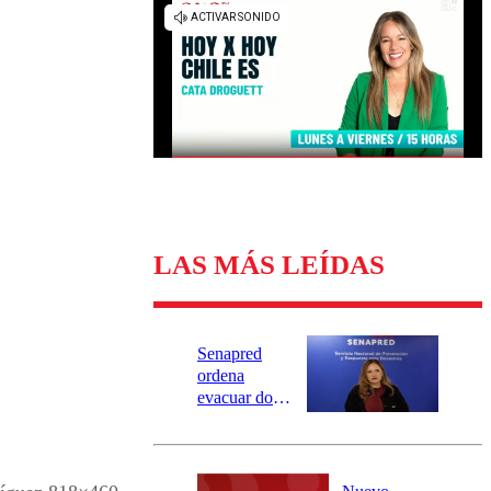
Universidad Católica
Política
Universidad de Chile
Sustentabilidad
LAS MÁS LEÍDAS
Senapred
ordena
evacuar dos
sectores de
Carahue por
desborde del
río Damas: