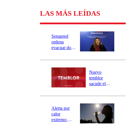
LAS MÁS LEÍDAS
Senapred
ordena
evacuar dos
sectores de
Carahue por
desborde del
río Damas:
Nuevo
activa
temblor
mensajería
sacude el
SAE
norte del país:
revisa la
magnitud y el
epicentro
Alerta por
calor
extremo:
Senapred