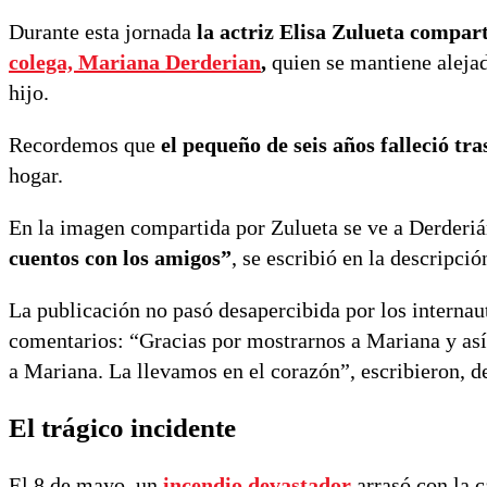
Durante esta jornada
la actriz Elisa Zulueta compar
colega, Mariana Derderian
,
quien se mantiene alejad
hijo.
Recordemos que
el pequeño de seis años falleció tr
hogar.
En la imagen compartida por Zulueta se ve a Derderiá
cuentos con los amigos”
, se escribió en la descripció
La publicación no pasó desapercibida por los internau
comentarios: “Gracias por mostrarnos a Mariana y así 
a Mariana. La llevamos en el corazón”, escribieron, de
El trágico incidente
El 8 de mayo, un
incendio devastador
arrasó con la c