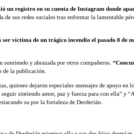
tió un registro en su cuenta de Instagram donde apa
a de sus redes sociales tras enfrentar la lamentable pér
as ser víctima de un trágico incendio el pasado 8 de 
n sonriendo y abrazada por otros compañeros.
“Concur
n de la publicación.
tas, quienes dejaron especiales mensajes de apoyo en l
seguir sintiendo amor, paz y fuerza para con ella” y “
stacando su por la fortaleza de Derderián.
asa de Derderián mientras ella y sus dos hijos dormían.