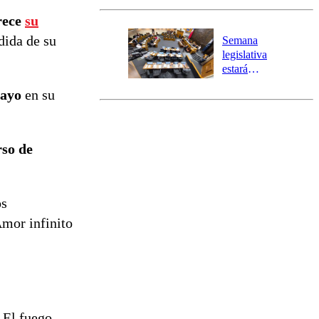
activa Alerta
rece
su
Temprana
Preventiva en
dida de su
Semana
tres comunas
legislativa
estará
marcada por
mayo
en su
el fin de la
tramitación
del proyecto
de
so de
reconstrucción
os
Amor infinito
 El fuego