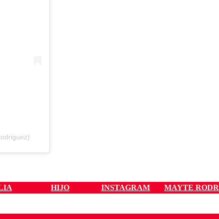
odriguez)
LIA
HIJO
INSTAGRAM
MAYTE RODR