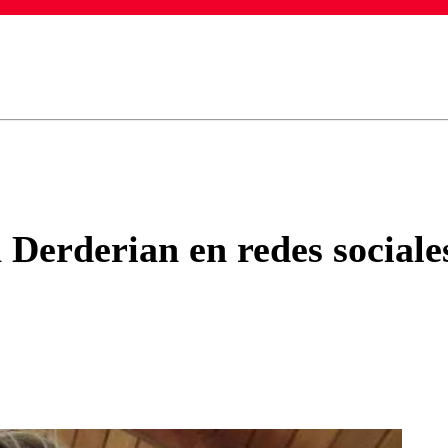
ados para garantizar un diálogo respetuoso.
Correo
Enviar c
Derderian en redes sociales