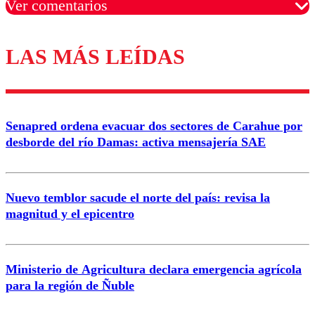
Ver comentarios
LAS MÁS LEÍDAS
Los comentarios son moderados para garantizar un
diálogo respetuoso.
Nombre
Senapred ordena evacuar dos sectores de Carahue por
Correo
desborde del río Damas: activa mensajería SAE
Nuevo temblor sacude el norte del país: revisa la
magnitud y el epicentro
Enviar comentario
Ministerio de Agricultura declara emergencia agrícola
para la región de Ñuble