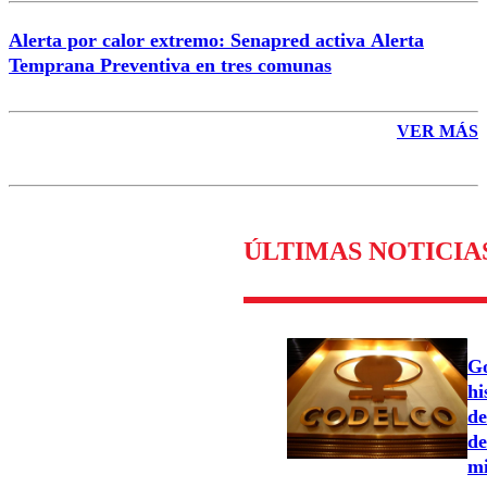
Alerta por calor extremo: Senapred activa Alerta
Temprana Preventiva en tres comunas
VER MÁS
ÚLTIMAS NOTICIA
Go
hi
de
de
mi