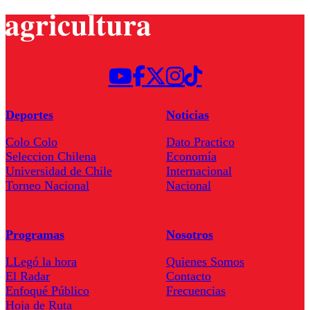
Deportes
Noticias
Colo Colo
Dato Practico
Seleccion Chilena
Economía
Universidad de Chile
Internacional
Torneo Nacional
Nacional
Programas
Nosotros
LLegó la hora
Quienes Somos
El Radar
Contacto
Enfoqué Público
Frecuencias
Hoja de Ruta