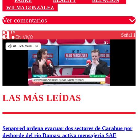
PADRE
REALITY
RELACIÓN
WILMA GONZÁLEZ
Ver comentarios
Señal 1
EN VIVO
Los comentarios son moderados para garantizar un
diálogo respetuoso.
Nombre
Correo
LAS MÁS LEÍDAS
Enviar comentario
Senapred ordena evacuar dos sectores de Carahue por
desborde del río Damas: activa mensajería SAE