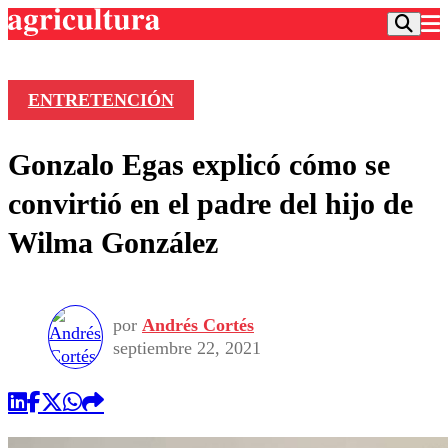
ENTRETENCIÓN
Podcast
Gonzalo Egas explicó cómo se
Frecuencias
Agricultura TV
convirtió en el padre del hijo de
Deportes
Wilma González
Entretención
Colo Colo
Noticias
Motor
Vida Social
Otros Deportes
Dato Practico
Publicaciones en medios
por
Andrés Cortés
Seleccion Chilena
Economía
Opinión
septiembre 22, 2021
Torneo Internacional
Internacional
Programas
Torneo Nacional
Nacional
Comercial
Universidad Católica
Política
Universidad de Chile
Sustentabilidad