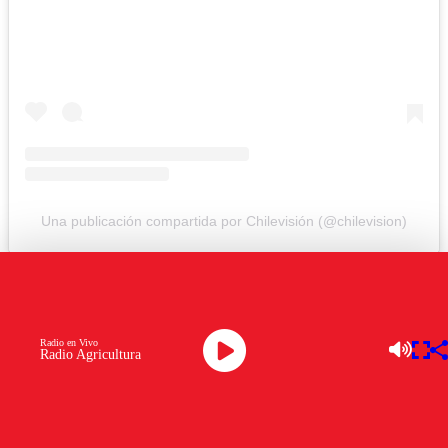
Una publicación compartida por Chilevisión (@chilevision)
OTROS TEMAS A EXPLORAR:
CATEGORÍA DESTACADA 1
Radio en Vivo
Radio Agricultura
FALOON LARRAGUIBEL
KAROL LUCERO
NOPORTADA
Ver comentarios