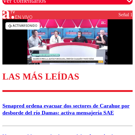
Ver comentarios
Señal 1
EN VIVO
Los comentarios son moderados para garantizar un
diálogo respetuoso.
Nombre
Correo
LAS MÁS LEÍDAS
Enviar comentario
Senapred ordena evacuar dos sectores de Carahue por
desborde del río Damas: activa mensajería SAE