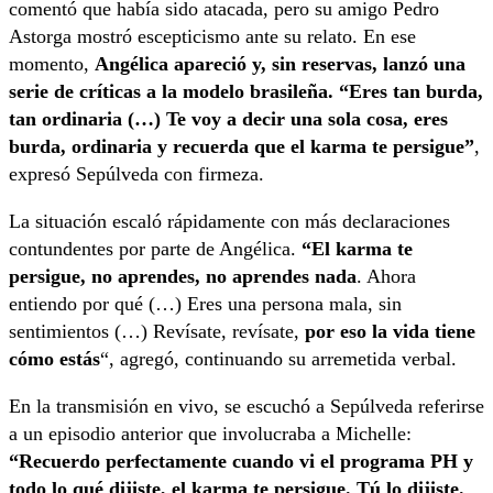
comentó que había sido atacada, pero su amigo Pedro
Astorga mostró escepticismo ante su relato. En ese
momento,
Angélica apareció y, sin reservas, lanzó una
serie de críticas a la modelo brasileña. “Eres tan burda,
tan ordinaria (…) Te voy a decir una sola cosa, eres
burda, ordinaria y recuerda que el karma te persigue”
,
expresó Sepúlveda con firmeza.
La situación escaló rápidamente con más declaraciones
contundentes por parte de Angélica.
“El karma te
persigue, no aprendes, no aprendes nada
. Ahora
entiendo por qué (…) Eres una persona mala, sin
sentimientos (…) Revísate, revísate,
por eso la vida tiene
cómo estás
“, agregó, continuando su arremetida verbal.
En la transmisión en vivo, se escuchó a Sepúlveda referirse
a un episodio anterior que involucraba a Michelle:
“Recuerdo perfectamente cuando vi el programa PH y
todo lo qué dijiste, el karma te persigue. Tú lo dijiste.