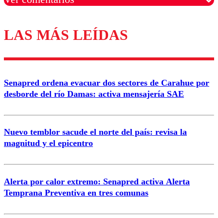
LAS MÁS LEÍDAS
Los comentarios son moderados para garantizar un
diálogo respetuoso.
Nombre
Senapred ordena evacuar dos sectores de Carahue por
Correo
desborde del río Damas: activa mensajería SAE
Nuevo temblor sacude el norte del país: revisa la
magnitud y el epicentro
Enviar comentario
Alerta por calor extremo: Senapred activa Alerta
Temprana Preventiva en tres comunas