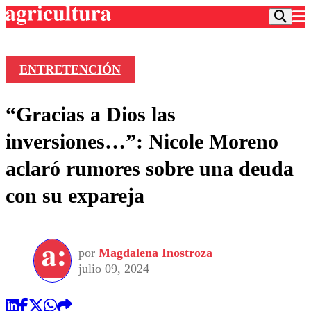
ENTRETENCIÓN
Podcast
“Gracias a Dios las
Frecuencias
Agricultura TV
inversiones…”: Nicole Moreno
Deportes
aclaró rumores sobre una deuda
Entretención
Colo Colo
Noticias
con su expareja
Motor
Vida Social
Otros Deportes
Dato Practico
Publicaciones en medios
Seleccion Chilena
Economía
Opinión
Torneo Internacional
Internacional
por
Magdalena Inostroza
Programas
Torneo Nacional
Nacional
julio 09, 2024
Comercial
Universidad Católica
Política
Universidad de Chile
Sustentabilidad