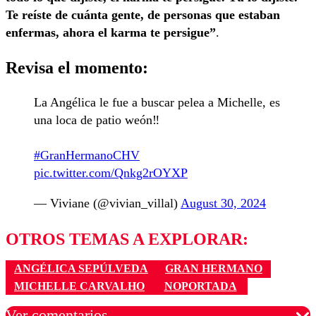
Te reíste de cuánta gente, de personas que estaban
enfermas, ahora el karma te persigue”
.
Revisa el momento:
La Angélica le fue a buscar pelea a Michelle, es
una loca de patio weón‼️
#GranHermanoCHV
pic.twitter.com/Qnkg2rOYXP
— Viviane (@vivian_villal)
August 30, 2024
OTROS TEMAS A EXPLORAR:
ANGÉLICA SEPÚLVEDA
GRAN HERMANO
MICHELLE CARVALHO
NOPORTADA
Ver comentarios