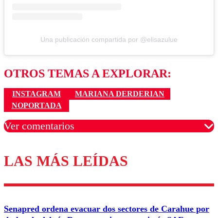
Una publicación compartida por @elisazulue
OTROS TEMAS A EXPLORAR:
INSTAGRAM
MARIANA DERDERIAN
NOPORTADA
Ver comentarios
LAS MÁS LEÍDAS
Los comentarios son moderados para garantizar un
diálogo respetuoso.
Nombre
Senapred ordena evacuar dos sectores de Carahue por
Correo