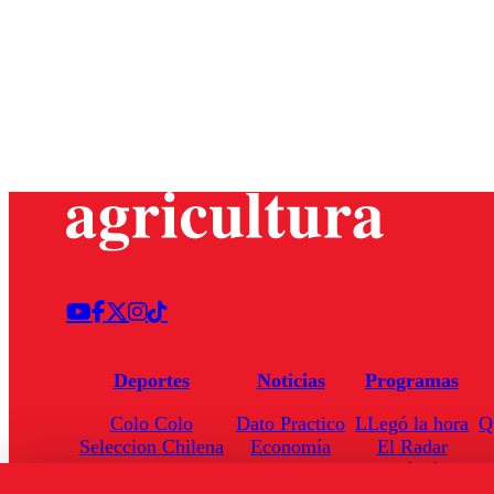
Deportes
Noticias
Programas
Colo Colo
Dato Practico
LLegó la hora
Q
Seleccion Chilena
Economía
El Radar
Universidad de Chile
Internacional
Enfoqué Público
Torneo Nacional
Nacional
Hoja de Ruta