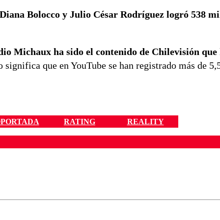
Diana Bolocco y Julio César Rodríguez logró 538 mil
io Michaux ha sido el contenido de Chilevisión que 
o significa que en YouTube se han registrado más de 5,
PORTADA
RATING
REALITY
ados para garantizar un diálogo respetuoso.
Correo