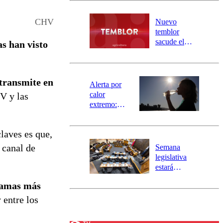
desborde del
río Damas:
CHV
Nuevo
activa
temblor
mensajería
sacude el
s han visto
SAE
norte del país:
revisa la
magnitud y el
 transmite en
epicentro
Alerta por
calor
TV y las
extremo:
Senapred
activa Alerta
laves es que,
Temprana
Preventiva en
 canal de
Semana
tres comunas
legislativa
.
estará
marcada por
gramas más
el fin de la
tramitación
 entre los
del proyecto
de