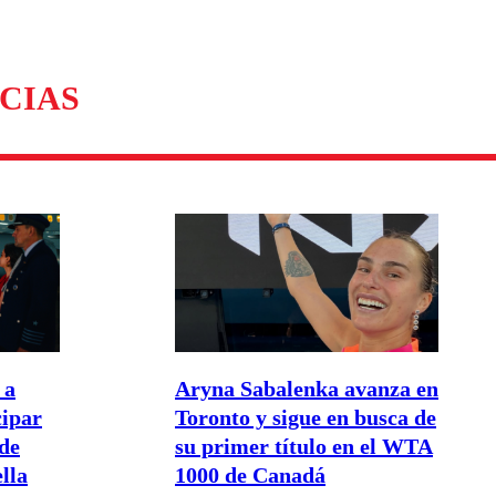
omentario
CIAS
 a
Aryna Sabalenka avanza en
cipar
Toronto y sigue en busca de
de
su primer título en el WTA
lla
1000 de Canadá