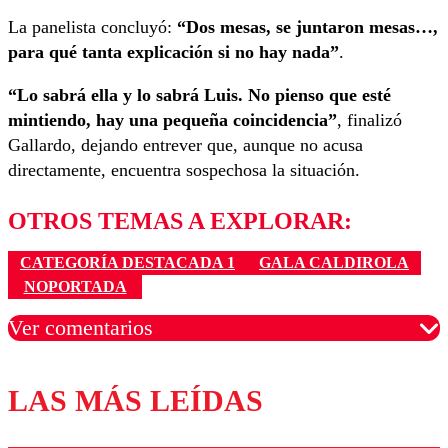
La panelista concluyó:
“Dos mesas, se juntaron mesas…,
para qué tanta explicación si no hay nada”
.
“Lo sabrá ella y lo sabrá Luis. No pienso que esté
mintiendo, hay una pequeña coincidencia”
, finalizó
Gallardo, dejando entrever que, aunque no acusa
directamente, encuentra sospechosa la situación.
OTROS TEMAS A EXPLORAR:
CATEGORÍA DESTACADA 1
GALA CALDIROLA
NOPORTADA
Ver comentarios
LAS MÁS LEÍDAS
Los comentarios son moderados para garantizar un
diálogo respetuoso.
Nombre