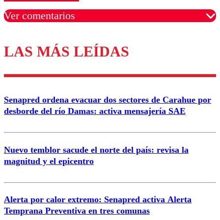
Ver comentarios
LAS MÁS LEÍDAS
Los comentarios son moderados para garantizar un
diálogo respetuoso.
Nombre
Senapred ordena evacuar dos sectores de Carahue por
Correo
desborde del río Damas: activa mensajería SAE
Nuevo temblor sacude el norte del país: revisa la
magnitud y el epicentro
Enviar comentario
Alerta por calor extremo: Senapred activa Alerta
Temprana Preventiva en tres comunas