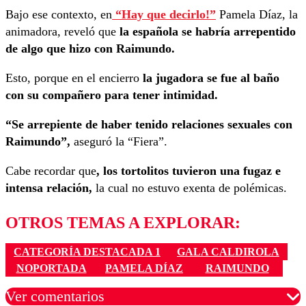
Bajo ese contexto, en
“Hay que decirlo!”
Pamela Díaz, la
animadora, reveló que
la española se habría arrepentido
de algo que hizo con Raimundo.
Esto, porque en el encierro
la jugadora se fue al baño
con su compañero para tener intimidad.
“Se arrepiente de haber tenido relaciones sexuales con
Raimundo”,
aseguró la “Fiera”.
Cabe recordar que
, los tortolitos tuvieron una fugaz e
intensa relación,
la cual no estuvo exenta de polémicas.
OTROS TEMAS A EXPLORAR:
CATEGORÍA DESTACADA 1
GALA CALDIROLA
NOPORTADA
PAMELA DÍAZ
RAIMUNDO
Ver comentarios