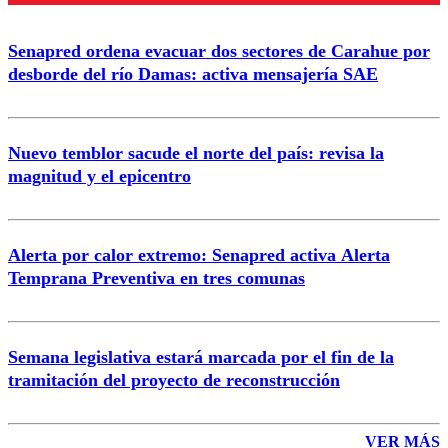
Senapred ordena evacuar dos sectores de Carahue por
Correo
desborde del río Damas: activa mensajería SAE
Nuevo temblor sacude el norte del país: revisa la
magnitud y el epicentro
Enviar comentario
Alerta por calor extremo: Senapred activa Alerta
Temprana Preventiva en tres comunas
Semana legislativa estará marcada por el fin de la
tramitación del proyecto de reconstrucción
VER MÁS