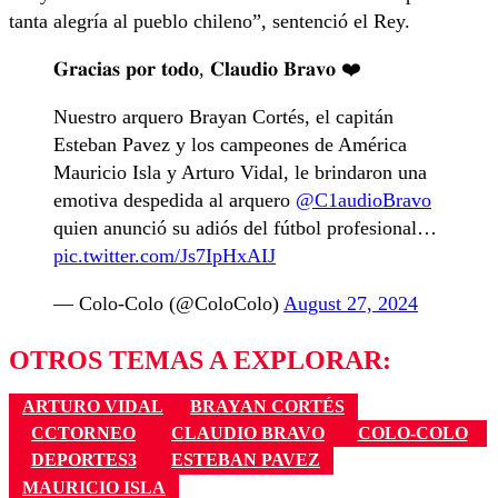
tanta alegría al pueblo chileno”, sentenció el Rey.
𝐆𝐫𝐚𝐜𝐢𝐚𝐬 𝐩𝐨𝐫 𝐭𝐨𝐝𝐨, 𝐂𝐥𝐚𝐮𝐝𝐢𝐨 𝐁𝐫𝐚𝐯𝐨 ❤️
Nuestro arquero Brayan Cortés, el capitán
Esteban Pavez y los campeones de América
Mauricio Isla y Arturo Vidal, le brindaron una
emotiva despedida al arquero
@C1audioBravo
quien anunció su adiós del fútbol profesional…
pic.twitter.com/Js7IpHxAIJ
— Colo-Colo (@ColoColo)
August 27, 2024
OTROS TEMAS A EXPLORAR:
ARTURO VIDAL
BRAYAN CORTÉS
CCTORNEO
CLAUDIO BRAVO
COLO-COLO
DEPORTES3
ESTEBAN PAVEZ
MAURICIO ISLA