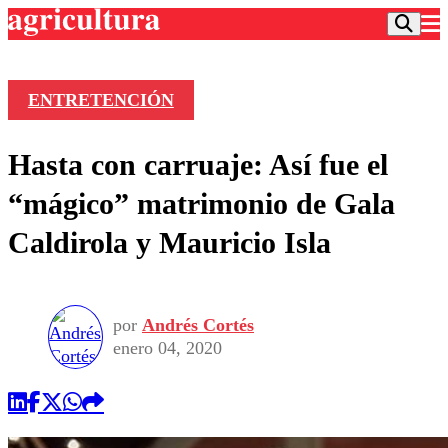
ENTRETENCIÓN
Podcast
Hasta con carruaje: Así fue el
Frecuencias
Agricultura TV
“mágico” matrimonio de Gala
Deportes
Caldirola y Mauricio Isla
Entretención
Colo Colo
Noticias
Motor
Vida Social
Otros Deportes
Dato Practico
Publicaciones en medios
por
Andrés Cortés
Seleccion Chilena
Economía
Opinión
enero 04, 2020
Torneo Internacional
Internacional
Programas
Torneo Nacional
Nacional
Comercial
Universidad Católica
Política
Universidad de Chile
Sustentabilidad