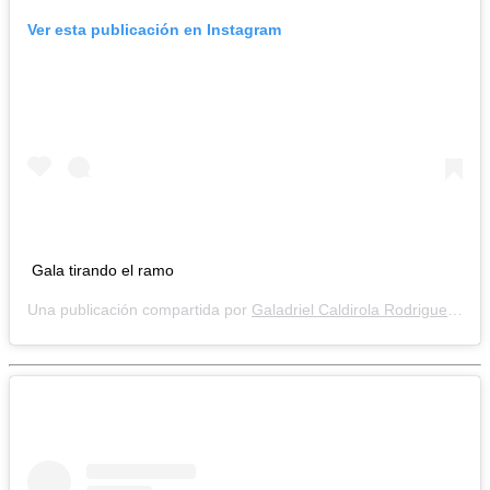
Ver esta publicación en Instagram
Gala tirando el ramo
Una publicación compartida por
Galadriel Caldirola Rodriguez❤
(@