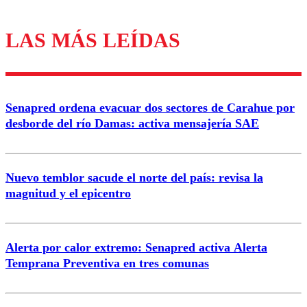
LAS MÁS LEÍDAS
Los comentarios son moderados para garantizar un
diálogo respetuoso.
Nombre
Senapred ordena evacuar dos sectores de Carahue por
Correo
desborde del río Damas: activa mensajería SAE
Nuevo temblor sacude el norte del país: revisa la
magnitud y el epicentro
Enviar comentario
Alerta por calor extremo: Senapred activa Alerta
Temprana Preventiva en tres comunas