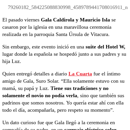
79260182_584225088830998_4589789441708016911_n
El pasado viernes
Gala Caldirola y Mauricio Isla
se
casaron por la iglesia en una maravillosa ceremonia
realizada en la parroquia Santa Úrsula de Vitacura.
Sin embargo, este evento inició en una
suite del Hotel W,
lugar donde la española se hospedó junto a sus padres y su
hija Luz.
Quien entregó detalles a diario
La Cuarta
fue el íntimo
amigo de Gala, Suro Solar. “Ella solamente estuvo con su
mamá, su papá y Luz.
Tiene sus tradiciones y no
solamente el novio no podía verla
, sino que también sus
padrinos que somos nosotros. Yo quería estar ahí con ella
todo el día, acompañarla, pero respeto su momento”.
Un dato curioso fue que Gala llegó a la ceremonia en
compañía de su padre, en un
carruaje eléctrico color