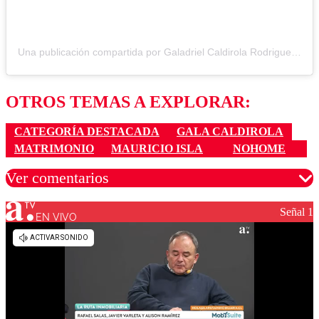
Una publicación compartida por Galadriel Caldirola Rodriguez❤ (@fco_galadriel)
OTROS TEMAS A EXPLORAR:
CATEGORÍA DESTACADA
GALA CALDIROLA
MATRIMONIO
MAURICIO ISLA
NOHOME
Ver comentarios
Señal 1
EN VIVO
Los comentarios son moderados para garantizar un
diálogo respetuoso.
Nombre
Correo