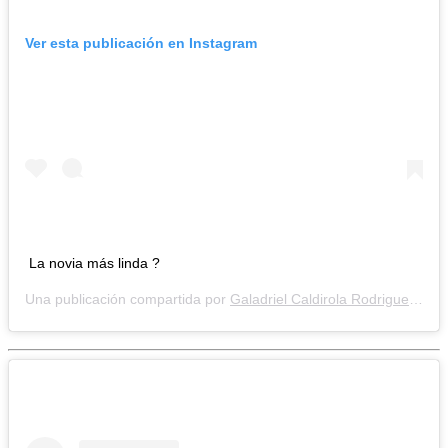
Ver esta publicación en Instagram
La novia más linda ?
Una publicación compartida por
Galadriel Caldirola Rodriguez❤
(@