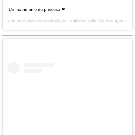
Un matrimonio de princesa ❤
Una publicación compartida por
Galadriel Caldirola Rodriguez❤
(@