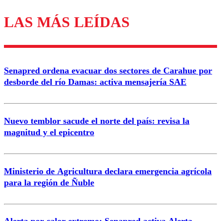
LAS MÁS LEÍDAS
Los comentarios son moderados para garantizar un
diálogo respetuoso.
Nombre
Senapred ordena evacuar dos sectores de Carahue por
Correo
desborde del río Damas: activa mensajería SAE
Nuevo temblor sacude el norte del país: revisa la
magnitud y el epicentro
Enviar comentario
Ministerio de Agricultura declara emergencia agrícola
para la región de Ñuble