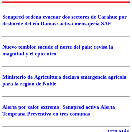
Nombre
Senapred ordena evacuar dos sectores de Carahue por
Correo
desborde del río Damas: activa mensajería SAE
Nuevo temblor sacude el norte del país: revisa la
magnitud y el epicentro
Enviar comentario
Ministerio de Agricultura declara emergencia agrícola
para la región de Ñuble
Alerta por calor extremo: Senapred activa Alerta
Temprana Preventiva en tres comunas
VER MÁS