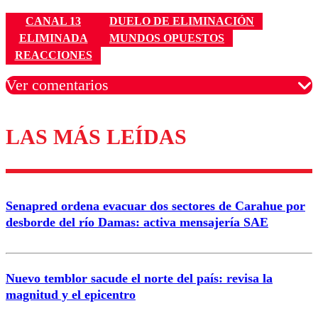
CANAL 13
DUELO DE ELIMINACIÓN
ELIMINADA
MUNDOS OPUESTOS
REACCIONES
Ver comentarios
LAS MÁS LEÍDAS
Los comentarios son moderados para garantizar un
diálogo respetuoso.
Nombre
Senapred ordena evacuar dos sectores de Carahue por
Correo
desborde del río Damas: activa mensajería SAE
Nuevo temblor sacude el norte del país: revisa la
magnitud y el epicentro
Enviar comentario