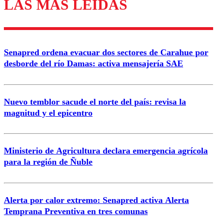
LAS MÁS LEÍDAS
Los comentarios son moderados para garantizar un
diálogo respetuoso.
Nombre
Senapred ordena evacuar dos sectores de Carahue por
Correo
desborde del río Damas: activa mensajería SAE
Nuevo temblor sacude el norte del país: revisa la
magnitud y el epicentro
Enviar comentario
Ministerio de Agricultura declara emergencia agrícola
para la región de Ñuble
Alerta por calor extremo: Senapred activa Alerta
Temprana Preventiva en tres comunas