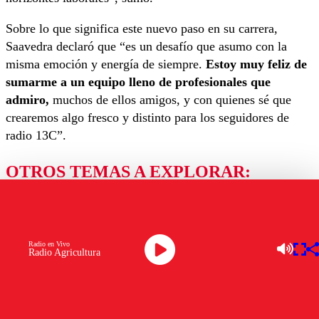
Sobre lo que significa este nuevo paso en su carrera,
Saavedra declaró que “es un desafío que asumo con la
misma emoción y energía de siempre.
Estoy muy feliz de
sumarme a un equipo lleno de profesionales que
admiro,
muchos de ellos amigos, y con quienes sé que
crearemos algo fresco y distinto para los seguidores de
radio 13C”.
OTROS TEMAS A EXPLORAR:
CANAL 13
CONSUELO SAAVEDRA
RADIO 13C
Ver comentarios
Radio en Vivo
Radio Agricultura
LAS MÁS LEÍDAS
Los comentarios son moderados para garantizar un
diálogo respetuoso.