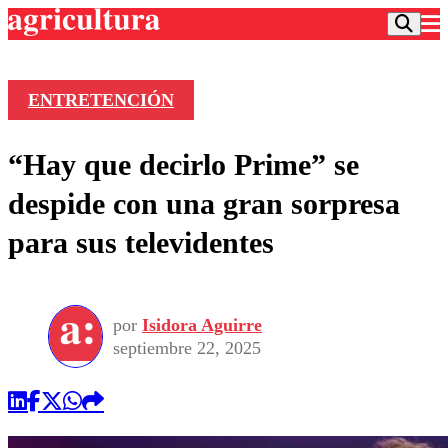
ENTRETENCIÓN
Podcast
“Hay que decirlo Prime” se
Frecuencias
Agricultura TV
despide con una gran sorpresa
Deportes
para sus televidentes
Entretención
Colo Colo
Noticias
Motor
Vida Social
Otros Deportes
Dato Practico
Publicaciones en medios
por
Isidora Aguirre
Seleccion Chilena
Economía
Opinión
septiembre 22, 2025
Torneo Internacional
Internacional
Programas
Torneo Nacional
Nacional
Comercial
Universidad Católica
Política
Universidad de Chile
Sustentabilidad