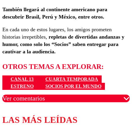
También llegará al continente americano para
descubrir Brasil, Perú y México, entre otros.
En cada uno de estos lugares, los amigos prometen
historias irrepetibles,
repletas de divertidas andanzas y
humor, como solo los “Socios” saben entregar para
cautivar a la audiencia.
OTROS TEMAS A EXPLORAR:
CANAL 13
CUARTA TEMPORADA
ESTRENO
SOCIOS POR EL MUNDO
Ver comentarios
LAS MÁS LEÍDAS
Los comentarios son moderados para garantizar un
diálogo respetuoso.