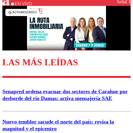
Señal 1
EN VIVO
Los comentarios son moderados para garantizar un
diálogo respetuoso.
Nombre
Correo
LAS MÁS LEÍDAS
Enviar comentario
Senapred ordena evacuar dos sectores de Carahue por
desborde del río Damas: activa mensajería SAE
Nuevo temblor sacude el norte del país: revisa la
magnitud y el epicentro