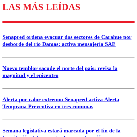
LAS MÁS LEÍDAS
Los comentarios son moderados para garantizar un
diálogo respetuoso.
Nombre
Senapred ordena evacuar dos sectores de Carahue por
Correo
desborde del río Damas: activa mensajería SAE
Nuevo temblor sacude el norte del país: revisa la
magnitud y el epicentro
Enviar comentario
Alerta por calor extremo: Senapred activa Alerta
Temprana Preventiva en tres comunas
Semana legislativa estará marcada por el fin de la