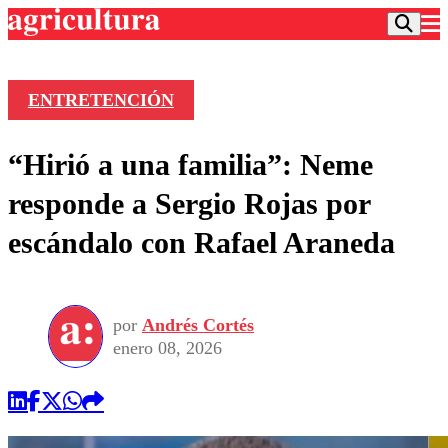
ENTRETENCIÓN
Podcast
“Hirió a una familia”: Neme
Frecuencias
Agricultura TV
responde a Sergio Rojas por
Deportes
escándalo con Rafael Araneda
Entretención
Colo Colo
Noticias
Motor
Vida Social
Otros Deportes
Dato Practico
Publicaciones en medios
por
Andrés Cortés
Seleccion Chilena
Economía
Opinión
enero 08, 2026
Torneo Internacional
Internacional
Programas
Torneo Nacional
Nacional
Comercial
Universidad Católica
Política
Universidad de Chile
Sustentabilidad