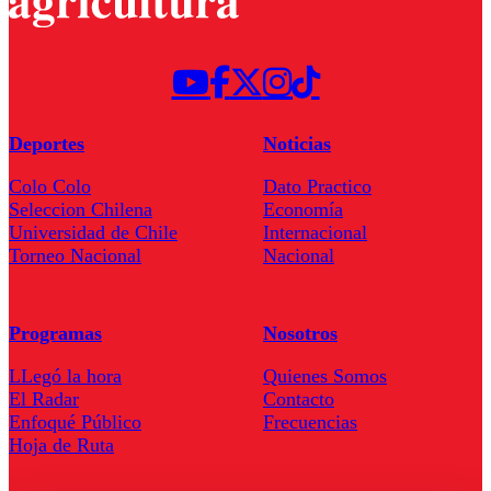
Deportes
Noticias
Colo Colo
Dato Practico
Seleccion Chilena
Economía
Universidad de Chile
Internacional
Torneo Nacional
Nacional
Programas
Nosotros
LLegó la hora
Quienes Somos
El Radar
Contacto
Enfoqué Público
Frecuencias
Hoja de Ruta