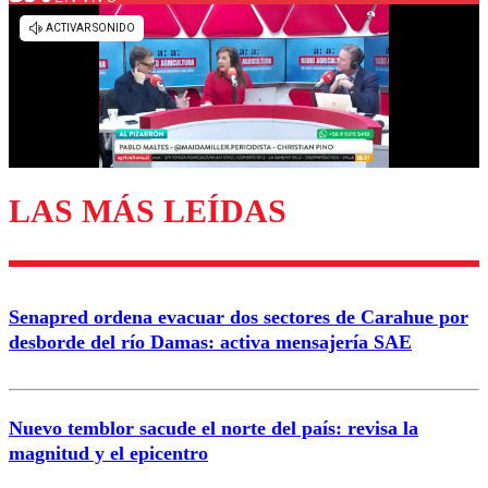
Los comentarios son moderados para garantizar un
diálogo respetuoso.
Nombre
Correo
LAS MÁS LEÍDAS
Enviar comentario
Senapred ordena evacuar dos sectores de Carahue por
desborde del río Damas: activa mensajería SAE
Nuevo temblor sacude el norte del país: revisa la
magnitud y el epicentro