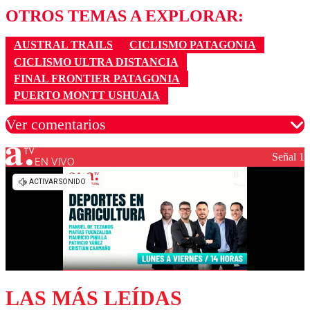
OTROS TEMAS A EXPLORAR:
AUSTRAL TRAILS
CICLISMO PATAGONIA
CICLISMO ULTRA DISTANCIA
FINAL FRONTIER PATAGONIA
PUERTO MONTT USHUAIA
Ver comentarios
Señal 1
EN VIVO
Los comentarios son moderados para garantizar un
diálogo respetuoso.
Nombre
Correo
LAS MÁS LEÍDAS