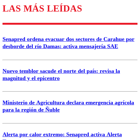
LAS MÁS LEÍDAS
Los comentarios son moderados para garantizar un
diálogo respetuoso.
Nombre
Senapred ordena evacuar dos sectores de Carahue por
Correo
desborde del río Damas: activa mensajería SAE
Nuevo temblor sacude el norte del país: revisa la
magnitud y el epicentro
Enviar comentario
Ministerio de Agricultura declara emergencia agrícola
para la región de Ñuble
Alerta por calor extremo: Senapred activa Alerta