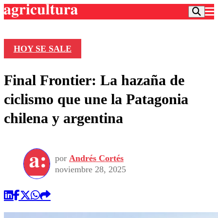
HOY SE SALE
Podcast
Final Frontier: La hazaña de
Frecuencias
Agricultura TV
ciclismo que une la Patagonia
Deportes
chilena y argentina
Entretención
Colo Colo
Noticias
Motor
Vida Social
Otros Deportes
Dato Practico
Publicaciones en medios
por
Andrés Cortés
Seleccion Chilena
Economía
Opinión
noviembre 28, 2025
Torneo Internacional
Internacional
Programas
Torneo Nacional
Nacional
Comercial
Universidad Católica
Política
Universidad de Chile
Sustentabilidad