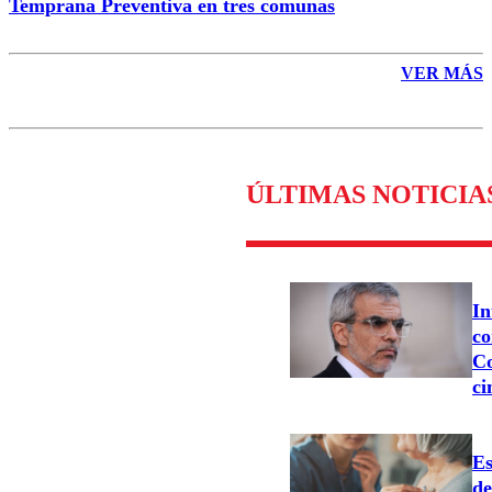
Temprana Preventiva en tres comunas
VER MÁS
ÚLTIMAS NOTICIA
In
co
Co
ci
Es
d