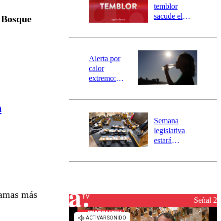
activa
temblor
mensajería
sacude el
 Bosque
SAE
norte del país:
revisa la
magnitud y el
epicentro
Alerta por
calor
extremo:
Senapred
activa Alerta
n
Temprana
Preventiva en
Semana
tres comunas
legislativa
estará
marcada por
el fin de la
tramitación
del proyecto
de
ramas más
reconstrucción
Señal 2