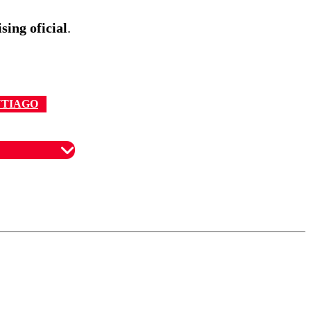
ing oficial
.
NTIAGO
omentario