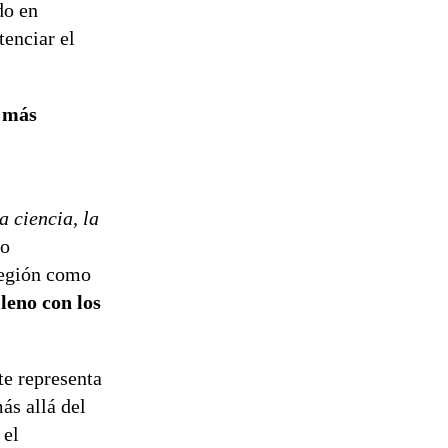
do en
de
reconstrucción
tenciar el
y más
a ciencia, la
io
región como
leno con los
e representa
ás allá del
 el