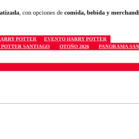
atizada
, con opciones de
comida, bebida y merchandis
HARRY POTTER
EVENTO HARRY POTTER
 POTTER SANTIAGO
OTOÑO 2026
PANORAMA SA
ados para garantizar un diálogo respetuoso.
Correo
Enviar c