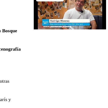
co
Bosque
cenografía
otras
arís y