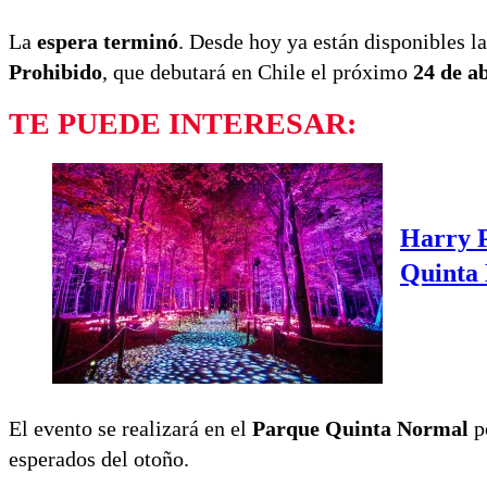
La
espera terminó
. Desde hoy ya están disponibles l
Prohibido
, que debutará en Chile el próximo
24 de ab
TE PUEDE INTERESAR:
Harry P
Quinta 
El evento se realizará en el
Parque Quinta Normal
p
esperados del otoño.