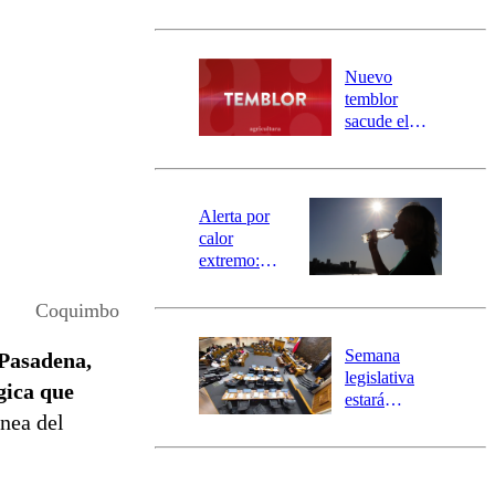
sectores de
Carahue por
desborde del
río Damas:
Nuevo
activa
temblor
mensajería
sacude el
SAE
norte del país:
revisa la
magnitud y el
epicentro
Alerta por
calor
extremo:
Senapred
activa Alerta
Coquimbo
Temprana
Preventiva en
Semana
Pasadena,
tres comunas
legislativa
gica que
estará
ínea del
marcada por
el fin de la
tramitación
del proyecto