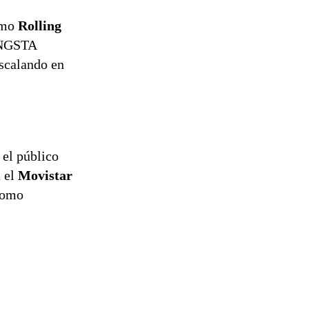
omo
Rolling
GANGSTA
scalando en
 el público
n el
Movistar
 como