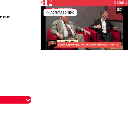
reconstrucción
Señal 2
uevos