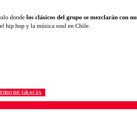
culo donde
los clásicos del grupo se mezclarán con n
el hip hop y la música soul en Chile.
TIRO DE GRACIA
ados para garantizar un diálogo respetuoso.
Correo