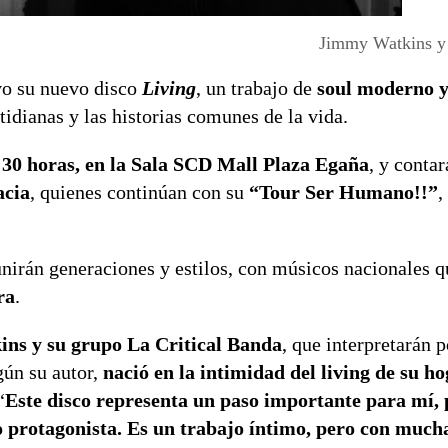
Jimmy Watkins y 
vo su nuevo disco
Living
, un trabajo de
soul moderno 
idianas y las historias comunes de la vida.
0:30 horas, en la Sala SCD Mall Plaza Egaña
, y contar
acia
, quienes continúan con su
“Tour Ser Humano!!”
,
 unirán generaciones y estilos, con músicos nacionales 
ra
.
ns y su grupo La Critical Banda
, que interpretarán 
gún su autor,
nació en la intimidad del living de su h
“
Este disco representa un paso importante para mí,
 protagonista. Es un trabajo íntimo, pero con much