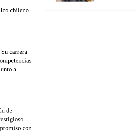
marcada por
lico chileno
el fin de la
tramitación
del proyecto
de
reconstrucción
 Su carrera
competencias
junto a
ón de
restigioso
mpromiso con