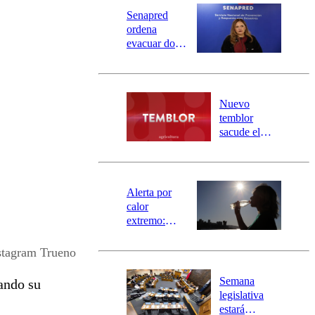
Senapred
ordena
evacuar dos
sectores de
Carahue por
desborde del
río Damas:
Nuevo
activa
temblor
mensajería
sacude el
SAE
norte del país:
revisa la
magnitud y el
epicentro
Alerta por
calor
extremo:
Senapred
activa Alerta
stagram Trueno
Temprana
Preventiva en
Semana
ando su
tres comunas
legislativa
estará