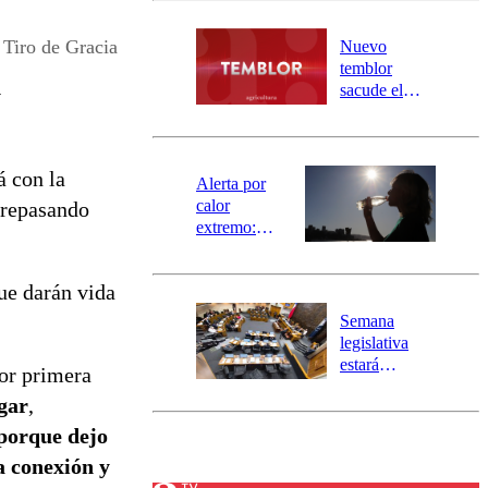
desborde del
río Damas:
Tiro de Gracia
Nuevo
activa
temblor
mensajería
sacude el
y
SAE
norte del país:
revisa la
magnitud y el
á con la
epicentro
Alerta por
calor
 repasando
extremo:
Senapred
activa Alerta
que darán vida
Temprana
Preventiva en
Semana
tres comunas
legislativa
estará
por primera
marcada por
ogar
,
el fin de la
tramitación
 porque dejo
del proyecto
a conexión y
de