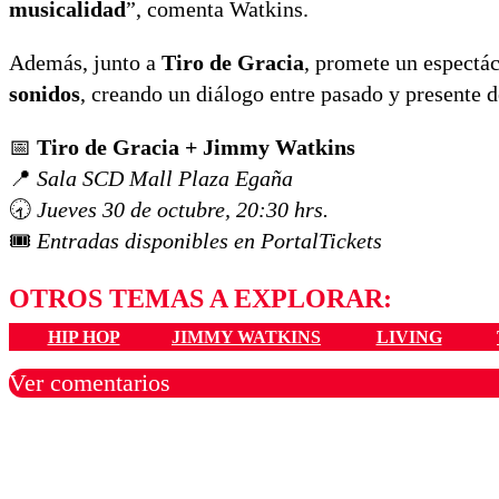
musicalidad
”, comenta Watkins.
Además, junto a
Tiro de Gracia
, promete un espectá
sonidos
, creando un diálogo entre pasado y presente d
📅
Tiro de Gracia + Jimmy Watkins
📍
Sala SCD Mall Plaza Egaña
🕣
Jueves 30 de octubre, 20:30 hrs.
🎟️
Entradas disponibles en PortalTickets
OTROS TEMAS A EXPLORAR:
HIP HOP
JIMMY WATKINS
LIVING
Ver comentarios
Los comentarios son moder
Nombre