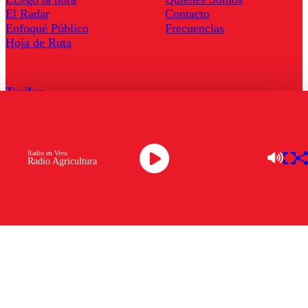
El Radar
Contacto
Enfoqué Público
Frecuencias
Hoja de Ruta
Tarifas
Comercial
Tarifas Servel Radio
Radio en Vivo
Radio Agricultura
Radio en Vivo
TV en Vivo
Descarga la APP