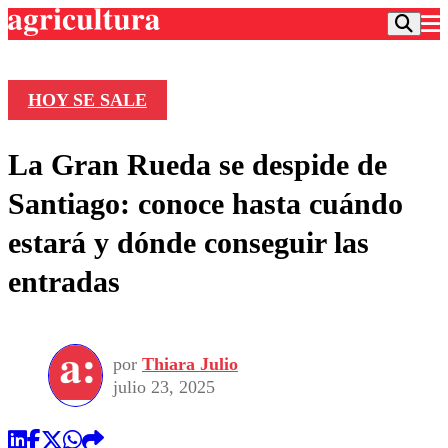
HOY SE SALE
Podcast
La Gran Rueda se despide de
Frecuencias
Agricultura TV
Santiago: conoce hasta cuándo
Deportes
estará y dónde conseguir las
Entretención
Colo Colo
Noticias
entradas
Motor
Vida Social
Otros Deportes
Dato Practico
Publicaciones en medios
Seleccion Chilena
Economía
Opinión
Torneo Internacional
Internacional
por
Thiara Julio
Programas
Torneo Nacional
Nacional
julio 23, 2025
Comercial
Universidad Católica
Política
Universidad de Chile
Sustentabilidad