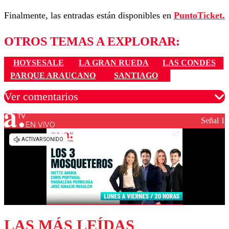
Finalmente, las entradas están disponibles en
PuntoTicket.
OTROS TEMAS A EXPLORAR:
HOYSESALE
LA GRAN RUEDA
LAS CONDES
PARQUE ARAUCANO
SANTIAGO
Ver comentarios
Señal 1
EN VIVO
Los comentarios son moderados para garantizar un
diálogo respetuoso.
Nombre
Correo
LAS MÁS LEÍDAS