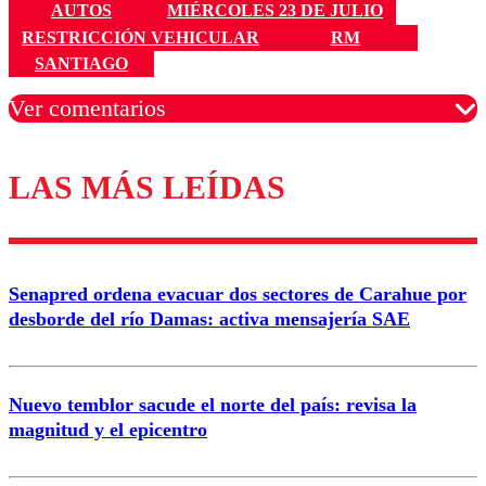
AUTOS
MIÉRCOLES 23 DE JULIO
RESTRICCIÓN VEHICULAR
RM
SANTIAGO
Ver comentarios
LAS MÁS LEÍDAS
Los comentarios son moderados para garantizar un
diálogo respetuoso.
Nombre
Senapred ordena evacuar dos sectores de Carahue por
Correo
desborde del río Damas: activa mensajería SAE
Nuevo temblor sacude el norte del país: revisa la
magnitud y el epicentro
Enviar comentario