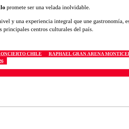
llo
promete ser una velada inolvidable.
 nivel y una experiencia integral que une gastronomía, e
principales centros culturales del país.
CONCIERTO CHILE
RAPHAEL GRAN ARENA MONTICE
26
ados para garantizar un diálogo respetuoso.
Correo