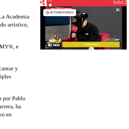
reconstrucción
Señal 2
. La Academia
do artístico,
AMMY®, e
cantar y
iples
o por Pablo
rrera, ha
eo en