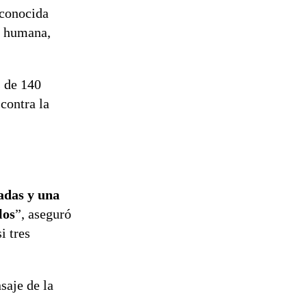
tramitación
conocida
del proyecto
e humana,
de
reconstrucción
s de 140
contra la
adas y una
los
”, aseguró
i tres
saje de la