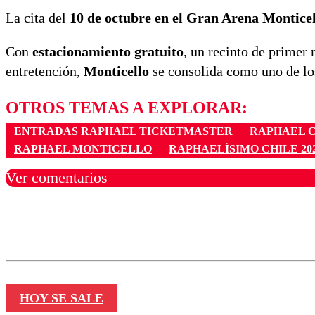
La cita del
10 de octubre en el Gran Arena Montice
Con
estacionamiento gratuito
, un recinto de primer
entretención,
Monticello
se consolida como uno de los 
OTROS TEMAS A EXPLORAR:
ENTRADAS RAPHAEL TICKETMASTER
RAPHAEL 
RAPHAEL MONTICELLO
RAPHAELÍSIMO CHILE 20
Ver comentarios
Los comentarios son moder
Nombre
HOY SE SALE