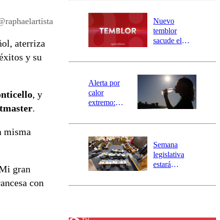
desborde del
río Damas:
@raphaelartista
Nuevo
activa
temblor
mensajería
sacude el
ol, aterriza
SAE
norte del país:
éxitos y su
revisa la
magnitud y el
epicentro
Alerta por
calor
ticello
, y
extremo:
etmaster
.
Senapred
activa Alerta
la misma
Temprana
Preventiva en
Semana
tres comunas
legislativa
estará
 Mi gran
marcada por
rancesa con
el fin de la
tramitación
del proyecto
de