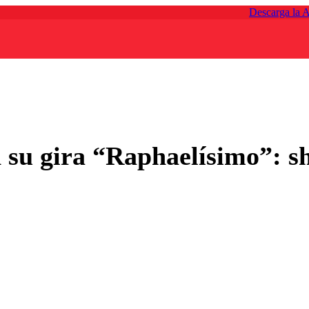
Descarga la 
n su gira “Raphaelísimo”: 