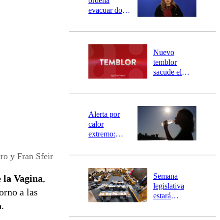
ordena
evacuar dos
sectores de
Carahue por
desborde del
río Damas:
Nuevo
activa
temblor
mensajería
sacude el
SAE
norte del país:
revisa la
magnitud y el
epicentro
Alerta por
calor
extremo:
Senapred
activa Alerta
ro y Fran Sfeir
Temprana
Preventiva en
Semana
 la Vagina
,
tres comunas
legislativa
orno a las
estará
a
.
marcada por
el fin de la