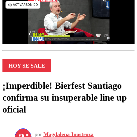
HOY SE SALE
¡Imperdible! Bierfest Santiago
confirma su insuperable line up
oficial
por
Magdalena Inostroza