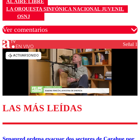
AL AIRE LIBRE
LA ORQUESTA SINFÓNICA NACIONAL JUVENIL
OSNJ
Ver comentarios
Señal 1
EN VIVO
Los comentarios son moderados para garantizar un
diálogo respetuoso.
Nombre
Correo
LAS MÁS LEÍDAS
Enviar comentario
Senapred ordena evacuar dos sectores de Carahue por