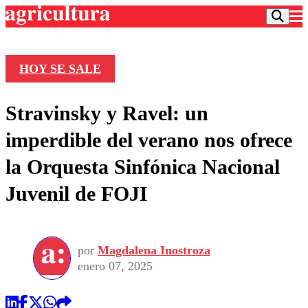
HOY SE SALE
Podcast
Stravinsky y Ravel: un
Frecuencias
Agricultura TV
imperdible del verano nos ofrece
Deportes
la Orquesta Sinfónica Nacional
Entretención
Colo Colo
Noticias
Juvenil de FOJI
Motor
Vida Social
Otros Deportes
Dato Practico
Publicaciones en medios
Seleccion Chilena
Economía
Opinión
Torneo Internacional
Internacional
por
Magdalena Inostroza
Programas
Torneo Nacional
Nacional
enero 07, 2025
Comercial
Universidad Católica
Política
Universidad de Chile
Sustentabilidad