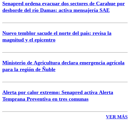
Senapred ordena evacuar dos sectores de Carahue por
Correo
desborde del río Damas: activa mensajería SAE
Nuevo temblor sacude el norte del país: revisa la
magnitud y el epicentro
Enviar comentario
Ministerio de Agricultura declara emergencia agrícola
para la región de Ñuble
Alerta por calor extremo: Senapred activa Alerta
Temprana Preventiva en tres comunas
VER MÁS