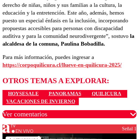
derecho de niñas, niños y sus familias a la cultura, la
educación y la entretención. Este año, además, hemos
puesto un especial énfasis en la inclusión, incorporando
propuestas accesibles para personas con discapacidad
auditiva y para la comunidad neurodivergente”, sostuvo
la
alcaldesa de la comuna,
Paulina Bobadilla.
Para más información, puedes ingresar a
https://corpoquilicura.cl/llueve-en-quilicura-2025/
OTROS TEMAS A EXPLORAR:
HOYSESALE
PANORAMAS
QUILICURA
VACACIONES DE INVIERNO
Ver comentarios
Señal 1
EN VIVO
Los comentarios son moderados para garantizar un