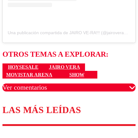
Una publicación compartida de JAIRO VE-RA!!! (@jairoveraoficial)
OTROS TEMAS A EXPLORAR:
HOYSESALE
JAIRO VERA
MOVISTAR ARENA
SHOW
Ver comentarios
LAS MÁS LEÍDAS
Los comentarios son moderados para garantizar un
diálogo respetuoso.
Nombre