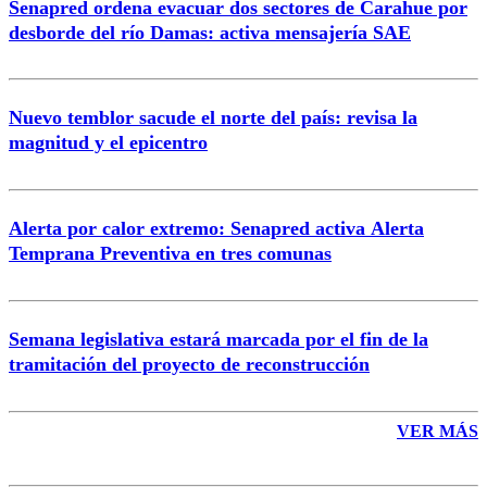
Senapred ordena evacuar dos sectores de Carahue por
Correo
desborde del río Damas: activa mensajería SAE
Nuevo temblor sacude el norte del país: revisa la
magnitud y el epicentro
Enviar comentario
Alerta por calor extremo: Senapred activa Alerta
Temprana Preventiva en tres comunas
Semana legislativa estará marcada por el fin de la
tramitación del proyecto de reconstrucción
VER MÁS