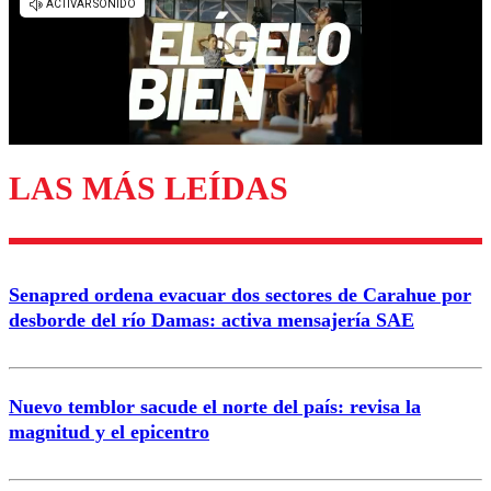
diálogo respetuoso.
Nombre
Correo
LAS MÁS LEÍDAS
Enviar comentario
Senapred ordena evacuar dos sectores de Carahue por
desborde del río Damas: activa mensajería SAE
Nuevo temblor sacude el norte del país: revisa la
magnitud y el epicentro