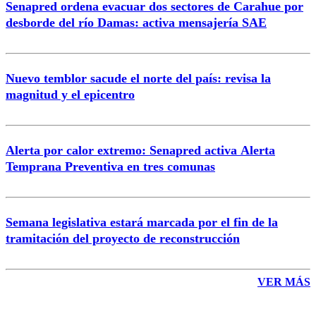
Senapred ordena evacuar dos sectores de Carahue por
Correo
desborde del río Damas: activa mensajería SAE
Nuevo temblor sacude el norte del país: revisa la
magnitud y el epicentro
Enviar comentario
Alerta por calor extremo: Senapred activa Alerta
Temprana Preventiva en tres comunas
Semana legislativa estará marcada por el fin de la
tramitación del proyecto de reconstrucción
VER MÁS