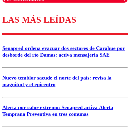
LAS MÁS LEÍDAS
Los comentarios son moderados para garantizar un
diálogo respetuoso.
Nombre
Senapred ordena evacuar dos sectores de Carahue por
Correo
desborde del río Damas: activa mensajería SAE
Nuevo temblor sacude el norte del país: revisa la
magnitud y el epicentro
Enviar comentario
Alerta por calor extremo: Senapred activa Alerta
Temprana Preventiva en tres comunas