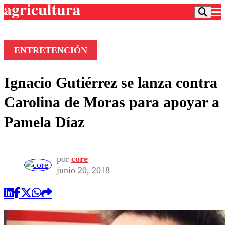
ENTRETENCIÓN
Podcast
Ignacio Gutiérrez se lanza contra
Frecuencias
Agricultura TV
Carolina de Moras para apoyar a
Deportes
Pamela Díaz
Entretención
Colo Colo
Noticias
Motor
Vida Social
Otros Deportes
Dato Practico
por
core
Publicaciones en medios
Seleccion Chilena
Economía
junio 20, 2018
Opinión
Torneo Internacional
Internacional
Programas
Torneo Nacional
Nacional
Comercial
Universidad Católica
Política
Universidad de Chile
Sustentabilidad