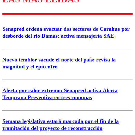
diálogo respetuoso.
Nombre
Senapred ordena evacuar dos sectores de Carahue por
Correo
desborde del río Damas: activa mensajería SAE
Nuevo temblor sacude el norte del país: revisa la
magnitud y el epicentro
Enviar comentario
Alerta por calor extremo: Senapred activa Alerta
Temprana Preventiva en tres comunas
Semana legislativa estará marcada por el fin de la
tramitación del proyecto de reconstrucción