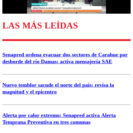
Correo
LAS MÁS LEÍDAS
Enviar comentario
Senapred ordena evacuar dos sectores de Carahue por
desborde del río Damas: activa mensajería SAE
Nuevo temblor sacude el norte del país: revisa la
magnitud y el epicentro
Alerta por calor extremo: Senapred activa Alerta
Temprana Preventiva en tres comunas