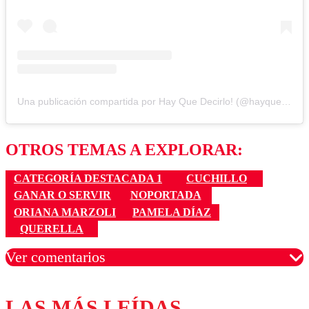
Una publicación compartida por Hay Que Decirlo! (@hayquedecirlo13)
OTROS TEMAS A EXPLORAR:
CATEGORÍA DESTACADA 1
CUCHILLO
GANAR O SERVIR
NOPORTADA
ORIANA MARZOLI
PAMELA DÍAZ
QUERELLA
Ver comentarios
LAS MÁS LEÍDAS
Los comentarios son moderados para garantizar un