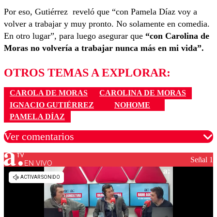
Por eso, Gutiérrez reveló que “con Pamela Díaz voy a
volver a trabajar y muy pronto. No solamente en comedia.
En otro lugar”, para luego asegurar que
“con Carolina de
Moras no volvería a trabajar nunca más en mi vida”.
OTROS TEMAS A EXPLORAR:
CAROLA DE MORAS
CAROLINA DE MORAS
IGNACIO GUTIÉRREZ
NOHOME
PAMELA DÍAZ
Ver comentarios
Señal 1
EN VIVO
Los comentarios son moderados para garantizar un
diálogo respetuoso.
Nombre