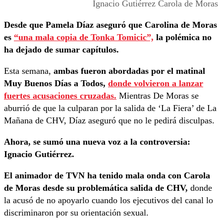
Ignacio Gutiérrez Carola de Moras
Desde que Pamela Díaz aseguró que Carolina de Moras
es
“una mala copia de Tonka Tomicic”,
la polémica no
ha dejado de sumar capítulos.
Esta semana,
ambas fueron abordadas por el matinal
Muy Buenos Días a Todos,
donde volvieron a lanzar
fuertes acusaciones cruzadas.
Mientras De Moras se
aburrió de que la culparan por la salida de ‘La Fiera’ de La
Mañana de CHV, Díaz aseguró que no le pedirá disculpas.
Ahora, se sumó una nueva voz a la controversia:
Ignacio Gutiérrez.
El animador de TVN ha tenido mala onda con Carola
de Moras desde su problemática salida de CHV,
donde
la acusó de no apoyarlo cuando los ejecutivos del canal lo
discriminaron por su orientación sexual.