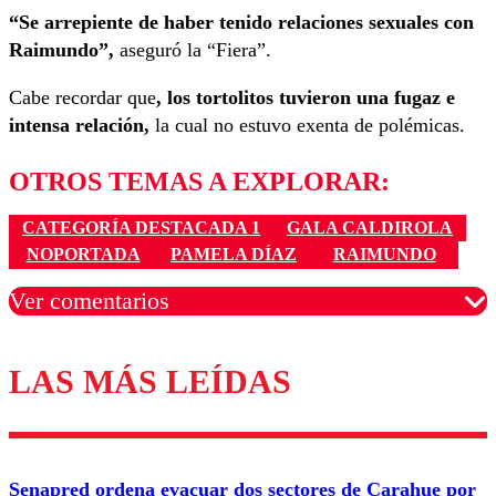
“Se arrepiente de haber tenido relaciones sexuales con
Raimundo”,
aseguró la “Fiera”.
Cabe recordar que
, los tortolitos tuvieron una fugaz e
intensa relación,
la cual no estuvo exenta de polémicas.
OTROS TEMAS A EXPLORAR:
CATEGORÍA DESTACADA 1
GALA CALDIROLA
NOPORTADA
PAMELA DÍAZ
RAIMUNDO
Ver comentarios
LAS MÁS LEÍDAS
Los comentarios son moderados para garantizar un
diálogo respetuoso.
Nombre
Senapred ordena evacuar dos sectores de Carahue por