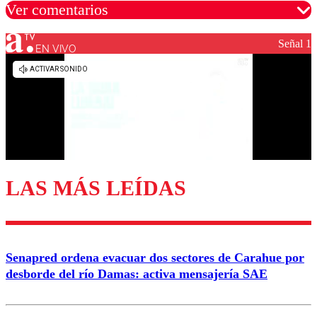
Ver comentarios
Señal 1
EN VIVO
Los comentarios son moderados para garantizar un
diálogo respetuoso.
Nombre
Correo
LAS MÁS LEÍDAS
Enviar comentario
Senapred ordena evacuar dos sectores de Carahue por
desborde del río Damas: activa mensajería SAE