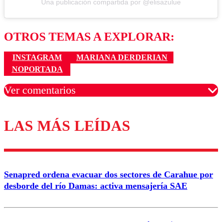
Una publicación compartida por @elisazulue
OTROS TEMAS A EXPLORAR:
INSTAGRAM
MARIANA DERDERIAN
NOPORTADA
Ver comentarios
LAS MÁS LEÍDAS
Los comentarios son moderados para garantizar un
diálogo respetuoso.
Nombre
Senapred ordena evacuar dos sectores de Carahue por
Correo
desborde del río Damas: activa mensajería SAE