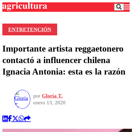
ENTRETENCIÓN
Podcast
Importante artista reggaetonero
Frecuencias
Agricultura TV
contactó a influencer chilena
Deportes
Ignacia Antonia: esta es la razón
Entretención
Colo Colo
Noticias
Motor
Vida Social
Otros Deportes
Dato Practico
Publicaciones en medios
por
Gloria T.
Seleccion Chilena
Economía
Opinión
enero 13, 2020
Torneo Internacional
Internacional
Programas
Torneo Nacional
Nacional
Comercial
Universidad Católica
Política
Universidad de Chile
Sustentabilidad