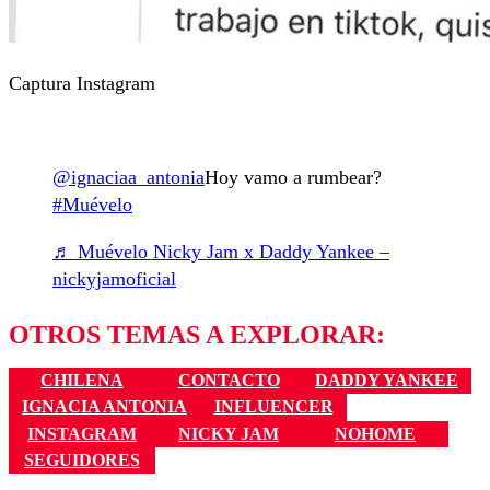
Captura Instagram
@ignaciaa_antonia
Hoy vamo a rumbear?
#Muévelo
♬ Muévelo Nicky Jam x Daddy Yankee –
nickyjamoficial
OTROS TEMAS A EXPLORAR:
CHILENA
CONTACTO
DADDY YANKEE
IGNACIA ANTONIA
INFLUENCER
INSTAGRAM
NICKY JAM
NOHOME
SEGUIDORES