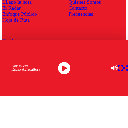
LLegó la hora
Quienes Somos
El Radar
Contacto
Enfoqué Público
Frecuencias
Hoja de Ruta
Tarifas
Comercial
Tarifas Servel Radio
Radio en Vivo
Radio Agricultura
Radio en Vivo
TV en Vivo
Descarga la APP