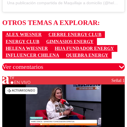
Una publicación compartida de Maquillaje a domicilio (@helenw_mkup)
OTROS TEMAS A EXPLORAR:
ALEX WIESNER
CIERRE ENERGY CLUB
ENERGY CLUB
GIMNASIOS ENERGY
HELENA WIESNER
HIJA FUNDADOR ENERGY
INFLUENCER CHILENA
QUIEBRA ENERGY
Ver comentarios
Señal 1
EN VIVO
Los comentarios son moderados para garantizar un
diálogo respetuoso.
Nombre
Correo