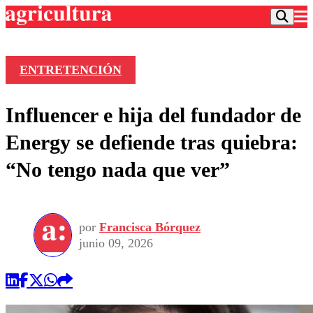
ENTRETENCIÓN
Podcast
Influencer e hija del fundador de
Frecuencias
Agricultura TV
Energy se defiende tras quiebra:
Deportes
“No tengo nada que ver”
Entretención
Colo Colo
Noticias
Motor
Vida Social
Otros Deportes
Dato Practico
Publicaciones en medios
por
Francisca Bórquez
Seleccion Chilena
Economía
Opinión
junio 09, 2026
Torneo Internacional
Internacional
Programas
Torneo Nacional
Nacional
Comercial
Universidad Católica
Política
Universidad de Chile
Sustentabilidad