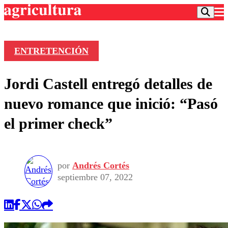
ENTRETENCIÓN
Podcast
Jordi Castell entregó detalles de
Frecuencias
Agricultura TV
nuevo romance que inició: “Pasó
Deportes
el primer check”
Entretención
Colo Colo
Noticias
Motor
Vida Social
Otros Deportes
Dato Practico
Publicaciones en medios
por
Andrés Cortés
Seleccion Chilena
Economía
Opinión
septiembre 07, 2022
Torneo Internacional
Internacional
Programas
Torneo Nacional
Nacional
Comercial
Universidad Católica
Política
Universidad de Chile
Sustentabilidad