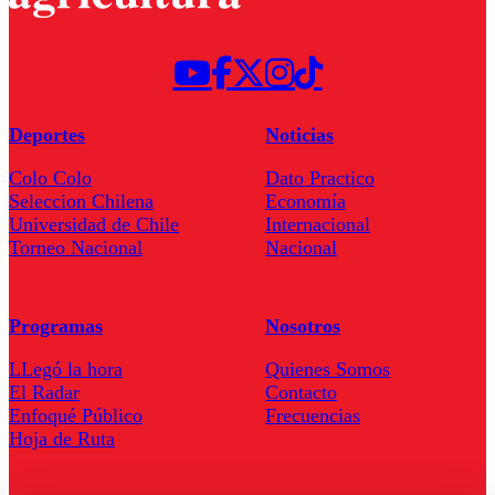
Deportes
Noticias
Colo Colo
Dato Practico
Seleccion Chilena
Economía
Universidad de Chile
Internacional
Torneo Nacional
Nacional
Programas
Nosotros
LLegó la hora
Quienes Somos
El Radar
Contacto
Enfoqué Público
Frecuencias
Hoja de Ruta