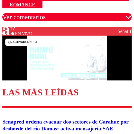
ROMANCE
Ver comentarios
Señal 1
EN VIVO
Los comentarios son moderados para garantizar un
diálogo respetuoso.
Nombre
Correo
LAS MÁS LEÍDAS
Enviar comentario
Senapred ordena evacuar dos sectores de Carahue por
desborde del río Damas: activa mensajería SAE