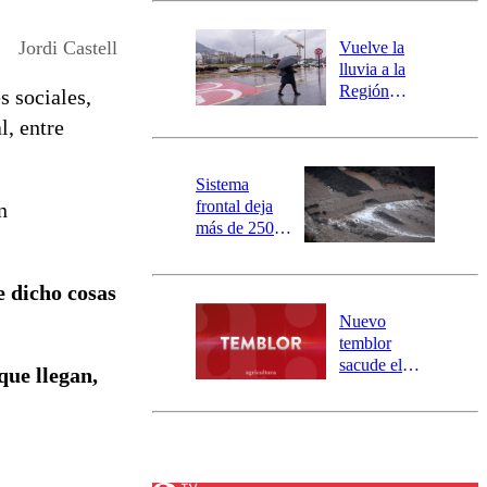
desborde del
río Damas:
Jordi Castell
Vuelve la
activa
lluvia a la
mensajería
Región
s sociales,
SAE
Metropolitana:
l, entre
este es el
pronóstico de
la DMC para
Sistema
este viernes
frontal deja
n
más de 250
damnificados
y 317
 dicho cosas
personas
aisladas entre
Nuevo
Valparaíso y
temblor
Los Ríos
sacude el
que llegan,
norte del país:
revisa la
magnitud y el
epicentro