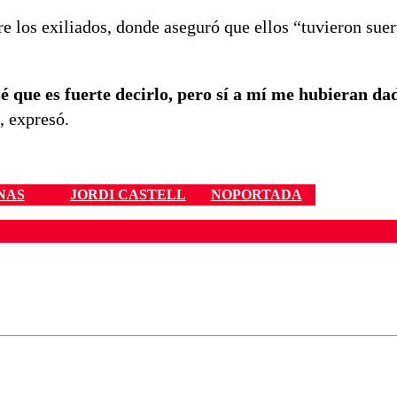
e los exiliados, donde aseguró que ellos “tuvieron suert
 que es fuerte decirlo, pero sí a mí me hubieran dad
, expresó.
NAS
JORDI CASTELL
NOPORTADA
ados para garantizar un diálogo respetuoso.
Correo