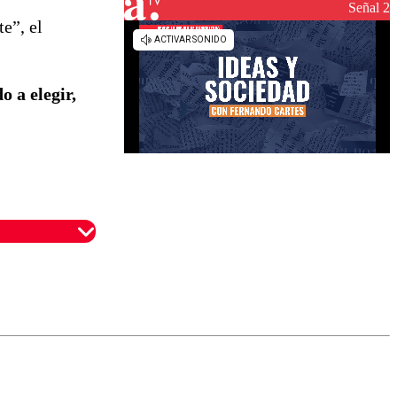
Señal 2
e”, el
o a elegir,