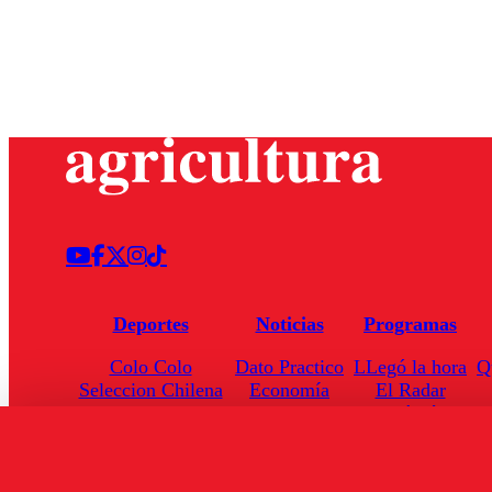
Deportes
Noticias
Programas
Colo Colo
Dato Practico
LLegó la hora
Q
Seleccion Chilena
Economía
El Radar
Universidad de Chile
Internacional
Enfoqué Público
Torneo Nacional
Nacional
Hoja de Ruta