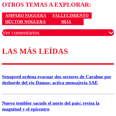
OTROS TEMAS A EXPLORAR:
AMPARO NOGUERA
FALLECIMIENTO
HÉCTOR NOGUERA
HIJA
Ver comentarios
LAS MÁS LEÍDAS
Los comentarios son moderados para garantizar un
diálogo respetuoso.
Nombre
Senapred ordena evacuar dos sectores de Carahue por
Correo
desborde del río Damas: activa mensajería SAE
Nuevo temblor sacude el norte del país: revisa la
magnitud y el epicentro
Enviar comentario