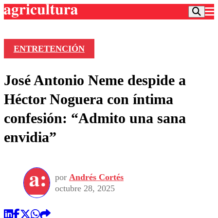
ENTRETENCIÓN
Podcast
José Antonio Neme despide a
Frecuencias
Agricultura TV
Héctor Noguera con íntima
Deportes
confesión: “Admito una sana
Entretención
Colo Colo
Noticias
envidia”
Motor
Vida Social
Otros Deportes
Dato Practico
Publicaciones en medios
Seleccion Chilena
Economía
Opinión
Torneo Internacional
Internacional
por
Andrés Cortés
Programas
Torneo Nacional
Nacional
octubre 28, 2025
Comercial
Universidad Católica
Política
Universidad de Chile
Sustentabilidad