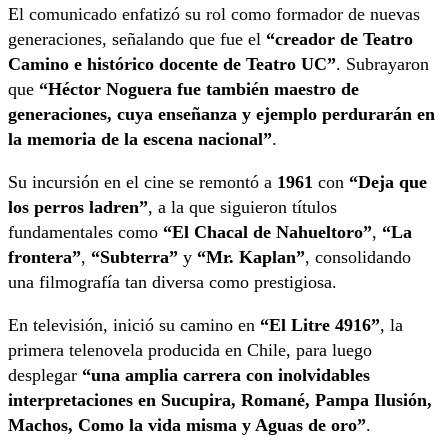
El comunicado enfatizó su rol como formador de nuevas
generaciones, señalando que fue el
“creador de Teatro
Camino e histórico docente de Teatro UC”
. Subrayaron
que
“Héctor Noguera fue también maestro de
generaciones, cuya enseñanza y ejemplo perdurarán en
la memoria de la escena nacional”
.
Su incursión en el cine se remontó a
1961
con
“Deja que
los perros ladren”
, a la que siguieron títulos
fundamentales como
“El Chacal de Nahueltoro”
,
“La
frontera”
,
“Subterra”
y
“Mr. Kaplan”
, consolidando
una filmografía tan diversa como prestigiosa.
En televisión, inició su camino en
“El Litre 4916”
, la
primera telenovela producida en Chile, para luego
desplegar
“una amplia carrera con inolvidables
interpretaciones en Sucupira, Romané, Pampa Ilusión,
Machos, Como la vida misma y Aguas de oro”
.