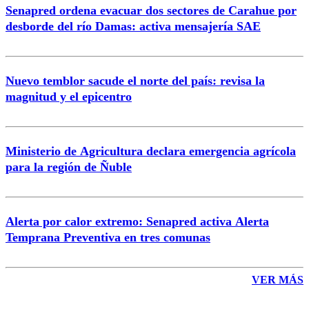
Senapred ordena evacuar dos sectores de Carahue por
Correo
desborde del río Damas: activa mensajería SAE
Nuevo temblor sacude el norte del país: revisa la
magnitud y el epicentro
Enviar comentario
Ministerio de Agricultura declara emergencia agrícola
para la región de Ñuble
Alerta por calor extremo: Senapred activa Alerta
Temprana Preventiva en tres comunas
VER MÁS