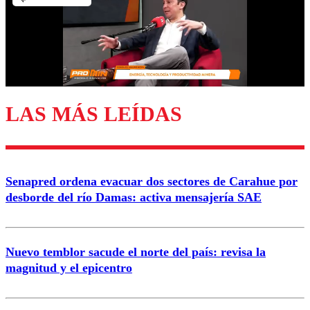
Nombre
Correo
LAS MÁS LEÍDAS
Enviar comentario
Senapred ordena evacuar dos sectores de Carahue por
desborde del río Damas: activa mensajería SAE
Nuevo temblor sacude el norte del país: revisa la
magnitud y el epicentro