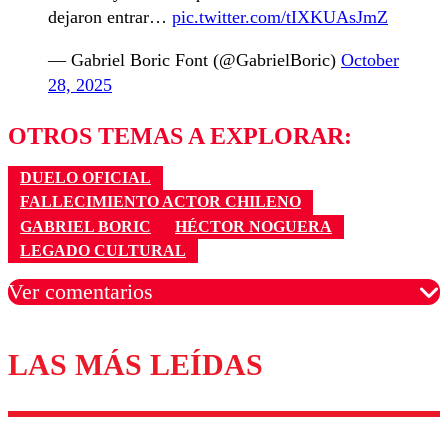
dejaron entrar…
pic.twitter.com/tIXKUAsJmZ
— Gabriel Boric Font (@GabrielBoric)
October
28, 2025
OTROS TEMAS A EXPLORAR:
DUELO OFICIAL
FALLECIMIENTO ACTOR CHILENO
GABRIEL BORIC
HÉCTOR NOGUERA
LEGADO CULTURAL
Ver comentarios
LAS MÁS LEÍDAS
Los comentarios son moderados para garantizar un
diálogo respetuoso.
Nombre