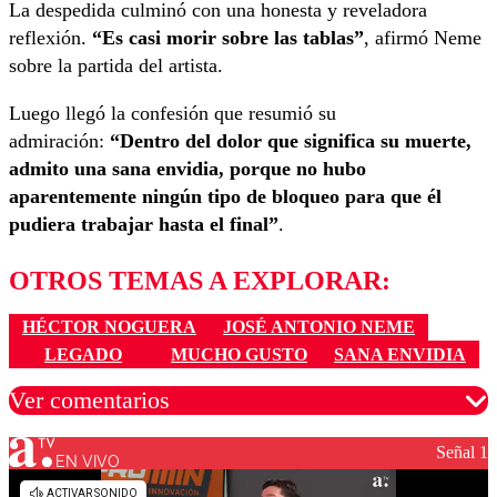
La despedida culminó con una honesta y reveladora
reflexión.
“Es casi morir sobre las tablas”
, afirmó Neme
sobre la partida del artista.
Luego llegó la confesión que resumió su
admiración:
“Dentro del dolor que significa su muerte,
admito una sana envidia, porque no hubo
aparentemente ningún tipo de bloqueo para que él
pudiera trabajar hasta el final”
.
OTROS TEMAS A EXPLORAR:
HÉCTOR NOGUERA
JOSÉ ANTONIO NEME
LEGADO
MUCHO GUSTO
SANA ENVIDIA
Ver comentarios
Señal 1
EN VIVO
Los comentarios son moderados para garantizar un
diálogo respetuoso.