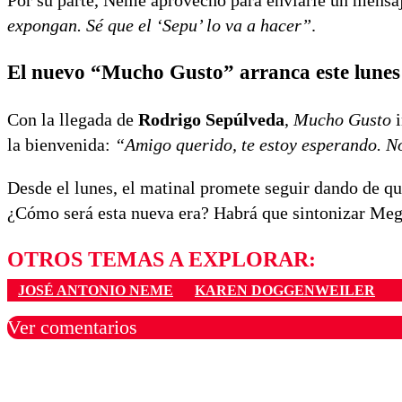
expongan. Sé que el ‘Sepu’ lo va a hacer”
.
El nuevo “Mucho Gusto” arranca este lunes
Con la llegada de
Rodrigo Sepúlveda
,
Mucho Gusto
i
la bienvenida:
“Amigo querido, te estoy esperando. 
Desde el lunes, el matinal promete seguir dando de qu
¿Cómo será esta nueva era? Habrá que sintonizar Mega
OTROS TEMAS A EXPLORAR:
JOSÉ ANTONIO NEME
KAREN DOGGENWEILER
Ver comentarios
Los comentarios son moder