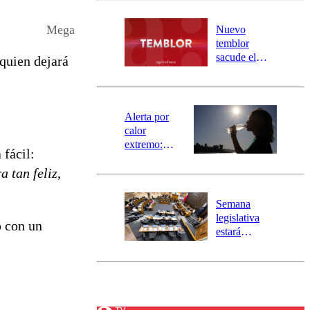
desborde del
río Damas:
Mega
Nuevo
activa
temblor
mensajería
sacude el
 quien dejará
SAE
norte del país:
revisa la
magnitud y el
epicentro
Alerta por
calor
extremo:
 fácil:
Senapred
 tan feliz,
activa Alerta
Temprana
Preventiva en
Semana
tres comunas
legislativa
ó con un
estará
marcada por
el fin de la
tramitación
del proyecto
de