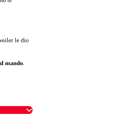
eiler le dio
al mando
.