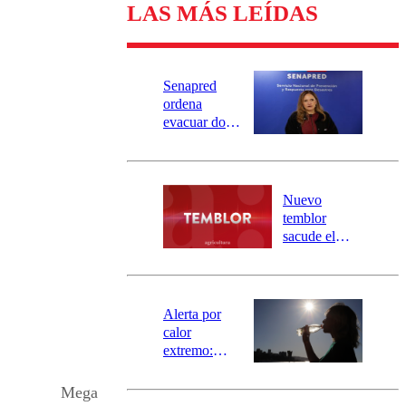
LAS MÁS LEÍDAS
Senapred
ordena
evacuar dos
sectores de
Carahue por
desborde del
río Damas:
Nuevo
activa
temblor
mensajería
sacude el
SAE
norte del país:
revisa la
magnitud y el
epicentro
Alerta por
calor
extremo:
Senapred
activa Alerta
Mega
Temprana