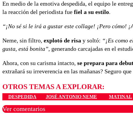
En medio de la emotiva despedida, el equipo le entre
la reacción del periodista fue
fiel a su estilo
.
“¡No sé si le irá a gustar este collage! ¡Pero cómo! ¡
Neme, sin filtro,
explotó de risa
y soltó:
“¡Es como e
gusta, está bonita”
, generando carcajadas en el estudi
Ahora, con su carisma intacto,
se prepara para debut
extrañará su irreverencia en las mañanas? Seguro que 
OTROS TEMAS A EXPLORAR:
DESPEDIDA
JOSÉ ANTONIO NEME
MATINAL
Ver comentarios
Los comentarios son moder