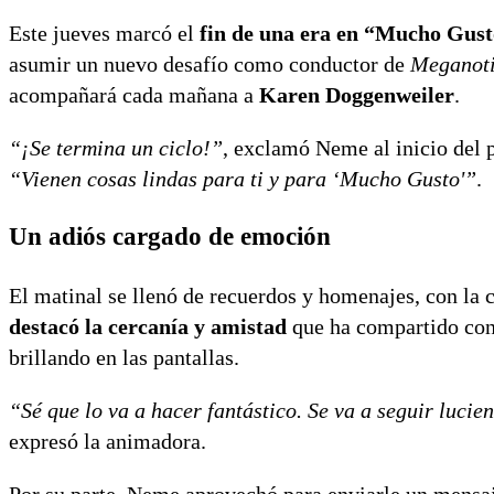
Este jueves marcó el
fin de una era en “Mucho Gus
asumir un nuevo desafío como conductor de
Meganoti
acompañará cada mañana a
Karen Doggenweiler
.
“¡Se termina un ciclo!”
, exclamó Neme al inicio del
“Vienen cosas lindas para ti y para ‘Mucho Gusto'”
.
Un adiós cargado de emoción
El matinal se llenó de recuerdos y homenajes, con la
destacó la cercanía y amistad
que ha compartido con
brillando en las pantallas.
“Sé que lo va a hacer fantástico. Se va a seguir luci
expresó la animadora.
Por su parte, Neme aprovechó para enviarle un mensa