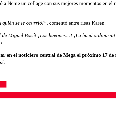
gó a Neme un collage con sus mejores momentos en el m
A quién se le ocurrió!”
, comentó entre risas Karen.
l de Miguel Bosé! ¡Los hueones…! ¡La hueá ordinaria!
o.
ar en el noticiero central de Mega el próximo 17 de
sí.
ados para garantizar un diálogo respetuoso.