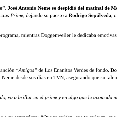
to”
.
José Antonio Neme se despidió del matinal de M
cias Prime
, dejando su puesto a
Rodrigo Sepúlveda
, 
 programa, mientras Doggenweiler le dedicaba emotivas
 canción
“Amigos”
de Los Enanitos Verdes de fondo.
Do
 Neme desde sus días en TVN, asegurando que su talen
endo, va a brillar en el prime y en algo que le acomoda
je a su compañera:
“Que te cuiden, que te quieran, que 