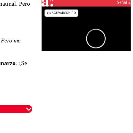
reconstrucción
Señal 2
atinal. Pero
 Pero me
 marzo
. ¿Se