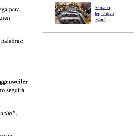
Preventiva en
Semana
ega
para
tres comunas
legislativa
quien
estará
marcada por
el fin de la
tramitación
 palabras:
del proyecto
de
reconstrucción
ggenweiler
to seguirá
 mucho”
,
no te