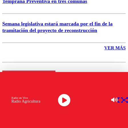
Temprana Preventiva en tres comunas
Semana legislativa estará marcada por el fin de la
tramitación del proyecto de reconstrucción
VER MÁS
ENTRETENCIÓN
“Te lo voy a agradecer toda mi
Radio en Vivo
Radio Agricultura
vida”: José Miguel Viñuela
sorprendió a Luis Jara con