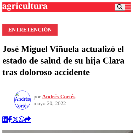
ENTRETENCIÓN
Podcast
José Miguel Viñuela actualizó el
Frecuencias
Agricultura TV
estado de salud de su hija Clara
Deportes
tras doloroso accidente
Entretención
Colo Colo
Noticias
Motor
Vida Social
Otros Deportes
Dato Practico
Publicaciones en medios
por
Andrés Cortés
Seleccion Chilena
Economía
Opinión
mayo 20, 2022
Torneo Internacional
Internacional
Programas
Torneo Nacional
Nacional
Comercial
Universidad Católica
Política
Universidad de Chile
Sustentabilidad