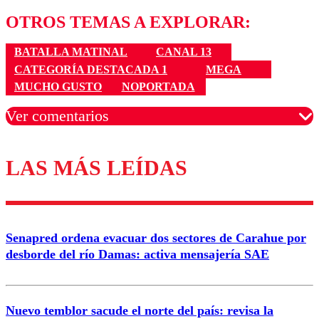
OTROS TEMAS A EXPLORAR:
BATALLA MATINAL
CANAL 13
CATEGORÍA DESTACADA 1
MEGA
MUCHO GUSTO
NOPORTADA
Ver comentarios
LAS MÁS LEÍDAS
Los comentarios son moderados para garantizar un
diálogo respetuoso.
Nombre
Senapred ordena evacuar dos sectores de Carahue por
Correo
desborde del río Damas: activa mensajería SAE
Nuevo temblor sacude el norte del país: revisa la