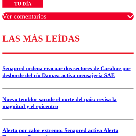
TU DÍA
Ver comentarios
LAS MÁS LEÍDAS
Los comentarios son moderados para garantizar un
diálogo respetuoso.
Nombre
Senapred ordena evacuar dos sectores de Carahue por
Correo
desborde del río Damas: activa mensajería SAE
Nuevo temblor sacude el norte del país: revisa la
magnitud y el epicentro
Enviar comentario
Alerta por calor extremo: Senapred activa Alerta