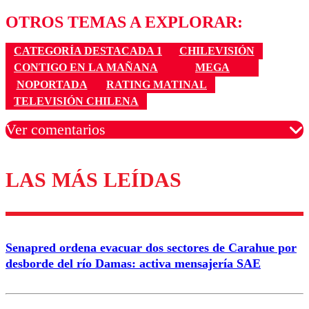
OTROS TEMAS A EXPLORAR:
CATEGORÍA DESTACADA 1
CHILEVISIÓN
CONTIGO EN LA MAÑANA
MEGA
NOPORTADA
RATING MATINAL
TELEVISIÓN CHILENA
Ver comentarios
LAS MÁS LEÍDAS
Los comentarios son moderados para garantizar un
diálogo respetuoso.
Nombre
Senapred ordena evacuar dos sectores de Carahue por
Correo
desborde del río Damas: activa mensajería SAE