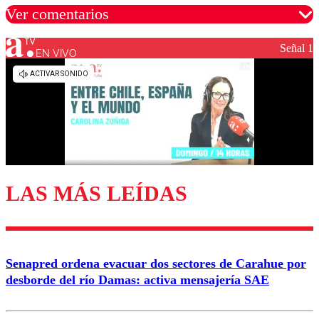
Ver comentarios
Señal 1
EN VIVO
Los comentarios son moderados para garantizar un
diálogo respetuoso.
Nombre
Correo
LAS MÁS LEÍDAS
Enviar comentario
Senapred ordena evacuar dos sectores de Carahue por
desborde del río Damas: activa mensajería SAE