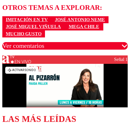
OTROS TEMAS A EXPLORAR:
IMITACIÓN EN TV
JOSÉ ANTONIO NEME
JOSÉ MIGUEL VIÑUELA
MEGA CHILE
MUCHO GUSTO
Ver comentarios
Señal 1
EN VIVO
Los comentarios son moderados para garantizar un
diálogo respetuoso.
Nombre
Correo
LAS MÁS LEÍDAS