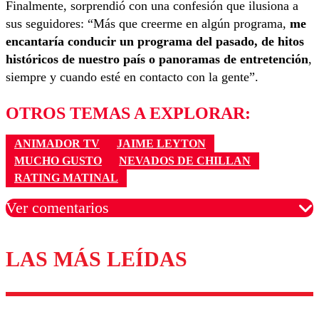
Finalmente, sorprendió con una confesión que ilusiona a
sus seguidores: “Más que creerme en algún programa,
me
encantaría conducir un programa del pasado, de hitos
históricos de nuestro país o panoramas de entretención
,
siempre y cuando esté en contacto con la gente”.
OTROS TEMAS A EXPLORAR:
ANIMADOR TV
JAIME LEYTON
MUCHO GUSTO
NEVADOS DE CHILLAN
RATING MATINAL
Ver comentarios
LAS MÁS LEÍDAS
Los comentarios son moderados para garantizar un
diálogo respetuoso.
Nombre