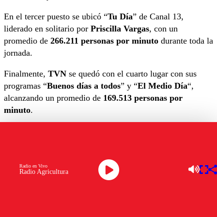
En el tercer puesto se ubicó “
Tu Día
” de Canal 13,
liderado en solitario por
Priscilla Vargas
, con un
promedio de
266.211 personas por minuto
durante toda la
jornada.
Finalmente,
TVN
se quedó con el cuarto lugar con sus
programas “
Buenos días a todos
” y “
El Medio Día
“,
alcanzando un promedio de
169.513 personas por
minuto
.
OTROS TEMAS A EXPLORAR:
JOSÉ ANTONIO NEME
KAREN DOGGENWEILER
MEGA
MUCHO GUSTO
Radio en Vivo
Radio Agricultura
RATING MATINAL
Ver comentarios