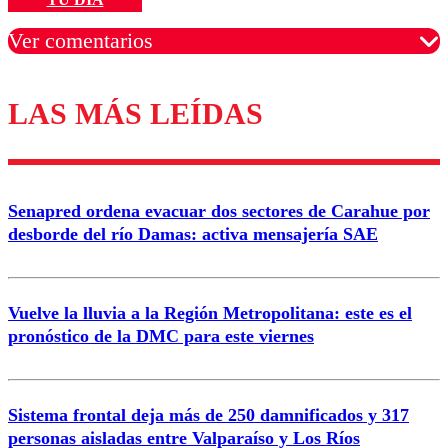
Ver comentarios
LAS MÁS LEÍDAS
Los comentarios son moderados para garantizar un
diálogo respetuoso.
Nombre
Senapred ordena evacuar dos sectores de Carahue por
Correo
desborde del río Damas: activa mensajería SAE
Vuelve la lluvia a la Región Metropolitana: este es el
pronóstico de la DMC para este viernes
Enviar comentario
Sistema frontal deja más de 250 damnificados y 317
personas aisladas entre Valparaíso y Los Ríos