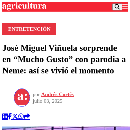
ENTRETENCIÓN
Podcast
José Miguel Viñuela sorprende
Frecuencias
Agricultura TV
en “Mucho Gusto” con parodia a
Deportes
Neme: así se vivió el momento
Entretención
Colo Colo
Noticias
Motor
Vida Social
Otros Deportes
Dato Practico
Publicaciones en medios
por
Andrés Cortés
Seleccion Chilena
Economía
Opinión
julio 03, 2025
Torneo Internacional
Internacional
Programas
Torneo Nacional
Nacional
Comercial
Universidad Católica
Política
Universidad de Chile
Sustentabilidad