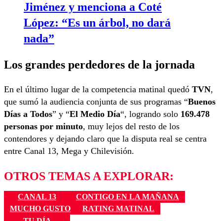
Jiménez y menciona a Coté
López: “Es un árbol, no dará
nada”
Los grandes perdedores de la jornada
En el último lugar de la competencia matinal quedó
TVN
,
que sumó la audiencia conjunta de sus programas “
Buenos
Días a Todos
” y “
El Medio Día
“, logrando solo
169.478
personas por minuto
, muy lejos del resto de los
contendores y dejando claro que la disputa real se centra
entre Canal 13, Mega y Chilevisión.
OTROS TEMAS A EXPLORAR:
CANAL 13
CONTIGO EN LA MAÑANA
MUCHO GUSTO
RATING MATINAL
TU DÍA