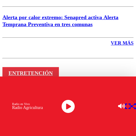
Alerta por calor extremo: Senapred activa Alerta
Temprana Preventiva en tres comunas
VER MÁS
ENTRETENCIÓN
Julian Elfenbein rompe el silencio
sobre su incierto futuro en CHV:
Radio en Vivo
Radio Agricultura
“Quedé un poquito colgado”