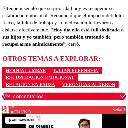
Elfenbein señaló que su prioridad hoy es recuperar su
estabilidad emocional. Reconoció que el impacto del dolor
físico, la falta de trabajo y la medicación lo llevaron a
aislarse afectivamente. “
Hoy día ella está full dedicada a
sus hijos y yo también, pero también tratando de
recuperarme anímicamente
”, cerró.
OTROS TEMAS A EXPLORAR:
HERNIA LUMBAR
JULIÁN ELFENBEIN
RECUPERACIÓN EMOCIONAL
RELACIÓN EN PAUSA
VERÓNICA CALDERÓN
Ver comentarios
Señal 1
EN VIVO
Los comentarios son moderados para garantizar un
diálogo respetuoso.