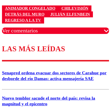
ANIMADOR CONGELADO
CHILEVISIÓN
DETRÁS DEL MURO
JULIÁN ELFENBEIN
REGRESO A LA TV
Ver comentarios
LAS MÁS LEÍDAS
Los comentarios son moderados para garantizar un
diálogo respetuoso.
Nombre
Senapred ordena evacuar dos sectores de Carahue por
Correo
desborde del río Damas: activa mensajería SAE
Nuevo temblor sacude el norte del país: revisa la
magnitud y el epicentro
Enviar comentario