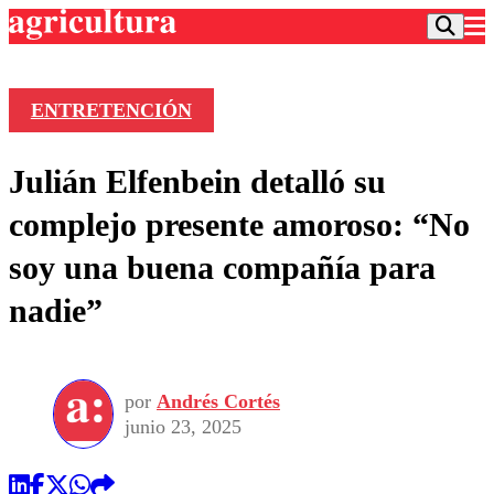
ENTRETENCIÓN
Podcast
Julián Elfenbein detalló su
Frecuencias
Agricultura TV
complejo presente amoroso: “No
Deportes
soy una buena compañía para
Entretención
Colo Colo
Noticias
nadie”
Motor
Vida Social
Otros Deportes
Dato Practico
Publicaciones en medios
Seleccion Chilena
Economía
Opinión
Torneo Internacional
Internacional
por
Andrés Cortés
Programas
Torneo Nacional
Nacional
junio 23, 2025
Comercial
Universidad Católica
Política
Universidad de Chile
Sustentabilidad