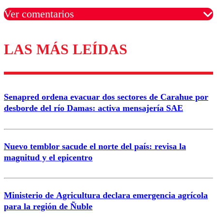
Ver comentarios
LAS MÁS LEÍDAS
Los comentarios son moderados para garantizar un
diálogo respetuoso.
Nombre
Senapred ordena evacuar dos sectores de Carahue por
Correo
desborde del río Damas: activa mensajería SAE
Nuevo temblor sacude el norte del país: revisa la
magnitud y el epicentro
Enviar comentario
Ministerio de Agricultura declara emergencia agrícola
para la región de Ñuble