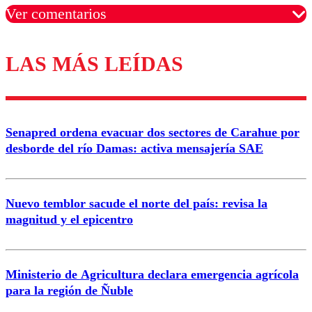
Ver comentarios
LAS MÁS LEÍDAS
Los comentarios son moderados para garantizar un
diálogo respetuoso.
Nombre
Senapred ordena evacuar dos sectores de Carahue por
Correo
desborde del río Damas: activa mensajería SAE
Nuevo temblor sacude el norte del país: revisa la
magnitud y el epicentro
Enviar comentario
Ministerio de Agricultura declara emergencia agrícola
para la región de Ñuble