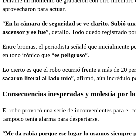
Durante un momento de grabación con otro miembro del
aprovecharon para actuar.
“
En la cámara de seguridad se ve clarito. Subió una 
ascensor y se fue
”, detalló. Todo quedó registrado por
Entre bromas, el periodista señaló que inicialmente p
en tono irónico que “
es peligroso
”.
Lo cierto es que el robo ocurrió frente a más de 20 pe
sacaron literal al lado mío
”, afirmó, aún incrédulo po
Consecuencias inesperadas y molestia por l
El robo provocó una serie de inconvenientes para el co
tampoco tenía alarma para despertarse.
“
Me da rabia porque ese lugar lo usamos siempre 