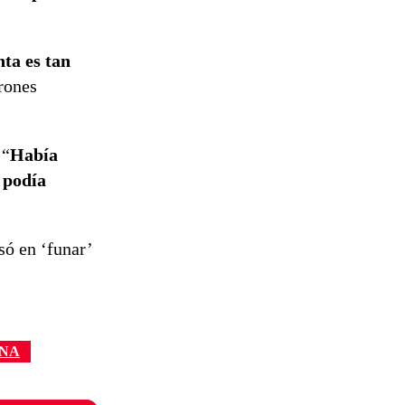
ta es tan
drones
 “
Había
 podía
só en ‘funar’
ANA