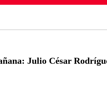
ados para garantizar un diálogo respetuoso.
Correo
Enviar c
ñana: Julio César Rodríguez