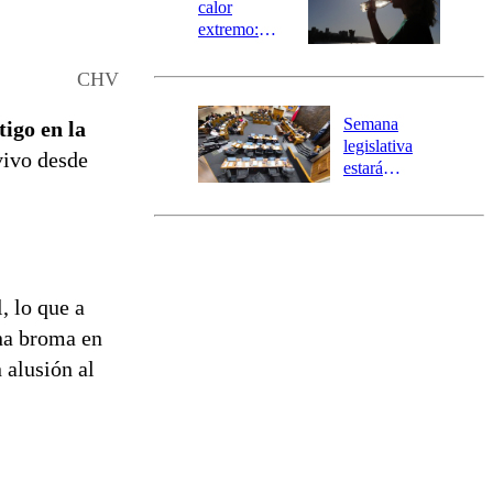
calor
extremo:
Senapred
activa Alerta
CHV
Temprana
Preventiva en
Semana
igo en la
tres comunas
legislativa
vivo desde
estará
marcada por
el fin de la
tramitación
del proyecto
de
reconstrucción
, lo que a
na broma en
n alusión al