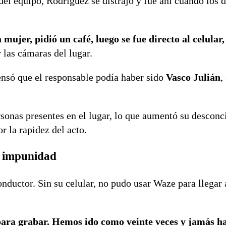
 equipo, Rodríguez se distrajo y fue ahí cuando los d
mujer, pidió un café, luego se fue directo al celular,
 las cámaras del lugar.
ensó que el responsable podía haber sido
Vasco Julián
,
rsonas presentes en el lugar, lo que aumentó su desconci
r la rapidez del acto.
a impunidad
nductor. Sin su celular, no pudo usar Waze para llegar a
para grabar. Hemos ido como veinte veces y jamás h