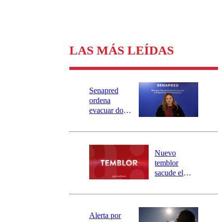
LAS MÁS LEÍDAS
Senapred
ordena
evacuar dos
sectores de
Carahue por
desborde del
río Damas:
Nuevo
activa
temblor
mensajería
sacude el
SAE
norte del país:
revisa la
magnitud y el
epicentro
Alerta por