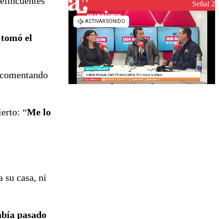
elincuentes
reconstrucción
Señal 2
 tomó el
 comentando
erto: “
Me lo
 su casa, ni
abía pasado