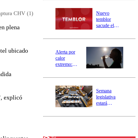
desborde del
río Damas:
aptura CHV (1)
Nuevo
activa
temblor
mensajería
sacude el
 en plena
SAE
norte del país:
revisa la
magnitud y el
otel ubicado
epicentro
Alerta por
calor
extremo:
Senapred
ndida
activa Alerta
Temprana
Preventiva en
Semana
tres comunas
”, explicó
legislativa
estará
marcada por
el fin de la
tramitación
del proyecto
de