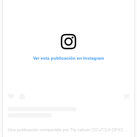
Ver esta publicación en Instagram
Una publicación compartida por Tia cahuin 💁🏻‍♀️💅✨LA OFICIAL💋 (@cuatrodientes.cl1)