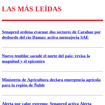
LAS MÁS LEÍDAS
Los comentarios son moderados para garantizar un
diálogo respetuoso.
Nombre
Senapred ordena evacuar dos sectores de Carahue por
Correo
desborde del río Damas: activa mensajería SAE
Nuevo temblor sacude el norte del país: revisa la
magnitud y el epicentro
Enviar comentario
Ministerio de Agricultura declara emergencia agrícola
para la región de Ñuble
Alerta por calor extremo: Senapred activa Alerta