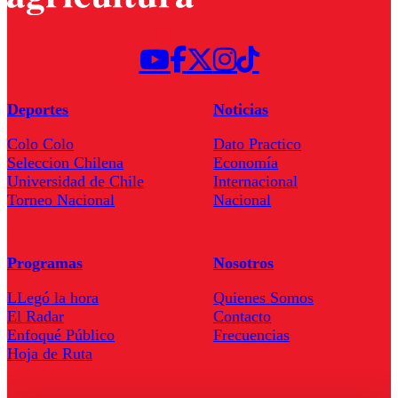
Deportes
Noticias
Colo Colo
Dato Practico
Seleccion Chilena
Economía
Universidad de Chile
Internacional
Torneo Nacional
Nacional
Programas
Nosotros
LLegó la hora
Quienes Somos
El Radar
Contacto
Enfoqué Público
Frecuencias
Hoja de Ruta