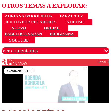
OTROS TEMAS A EXPLORAR:
ADRIANA BARRIENTOS
FARALA TV
JUNTOS POR PECADORES
NOHOME
NUEVO
ONLINE
PABLO BOLVARÁN
PROGRAMA
YOUTUBE
Ver comentarios
Señal 1
EN VIVO
Los comentarios son moderados para garantizar un
diálogo respetuoso.
Nombre
Correo