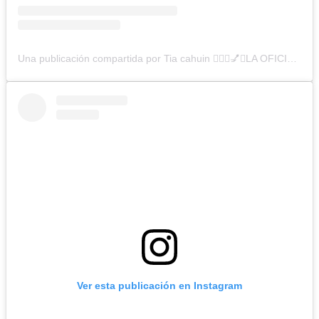
Una publicación compartida por Tia cahuin 💁🏻‍♀️💅✨LA OFICIAL💋 (@cuatrodientes.cl1)
Ver esta publicación en Instagram