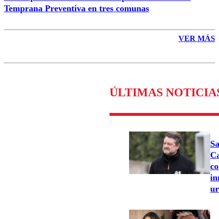
Temprana Preventiva en tres comunas
VER MÁS
ÚLTIMAS NOTICIA
Sa
Ca
co
in
u