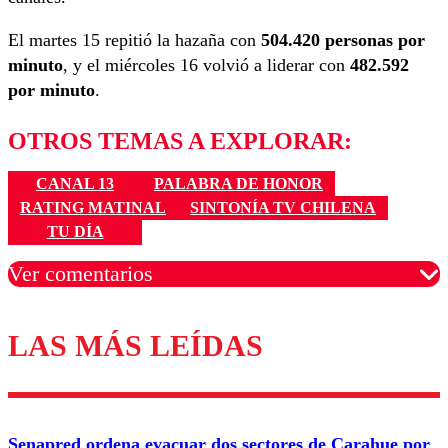
El martes 15 repitió la hazaña con
504.420 personas por
minuto
, y el miércoles 16 volvió a liderar con
482.592
por minuto
.
OTROS TEMAS A EXPLORAR:
CANAL 13
PALABRA DE HONOR
RATING MATINAL
SINTONÍA TV CHILENA
TU DÍA
Ver comentarios
LAS MÁS LEÍDAS
Los comentarios son moderados para garantizar un
diálogo respetuoso.
Nombre
Senapred ordena evacuar dos sectores de Carahue por