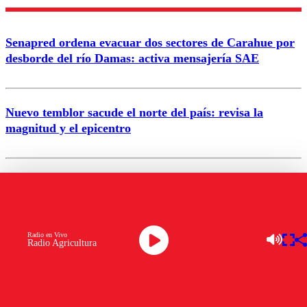
Nombre
Senapred ordena evacuar dos sectores de Carahue por
Correo
desborde del río Damas: activa mensajería SAE
Nuevo temblor sacude el norte del país: revisa la
magnitud y el epicentro
Enviar comentario
Ministerio de Agricultura declara emergencia agrícola
para la región de Ñuble
Radio en Vivo
Radio Agricultura
Alerta por calor extremo: Senapred activa Alerta
Temprana Preventiva en tres comunas