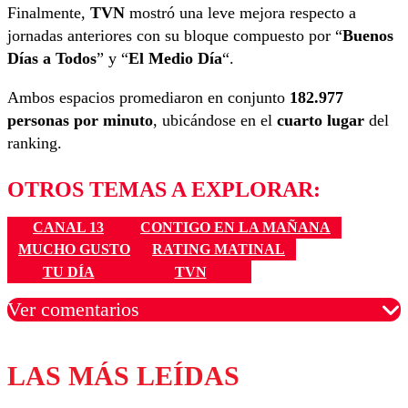
Finalmente,
TVN
mostró una leve mejora respecto a
jornadas anteriores con su bloque compuesto por “
Buenos
Días a Todos
” y “
El Medio Día
“.
Ambos espacios promediaron en conjunto
182.977
personas por minuto
, ubicándose en el
cuarto lugar
del
ranking.
OTROS TEMAS A EXPLORAR:
CANAL 13
CONTIGO EN LA MAÑANA
MUCHO GUSTO
RATING MATINAL
TU DÍA
TVN
Ver comentarios
LAS MÁS LEÍDAS
Los comentarios son moderados para garantizar un
diálogo respetuoso.