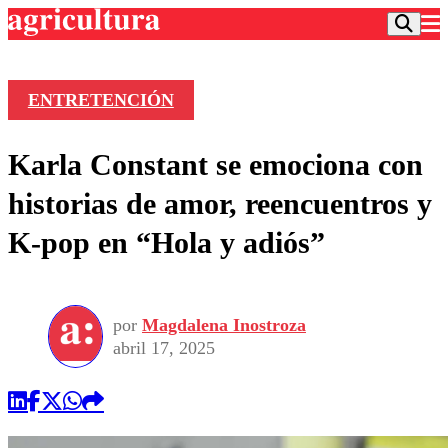
ENTRETENCIÓN
Podcast
Karla Constant se emociona con
Frecuencias
Agricultura TV
historias de amor, reencuentros y
Deportes
K-pop en “Hola y adiós”
Entretención
Colo Colo
Noticias
Motor
Vida Social
Otros Deportes
Dato Practico
Publicaciones en medios
por
Magdalena Inostroza
Seleccion Chilena
Economía
Opinión
abril 17, 2025
Torneo Internacional
Internacional
Programas
Torneo Nacional
Nacional
Comercial
Universidad Católica
Política
Universidad de Chile
Sustentabilidad