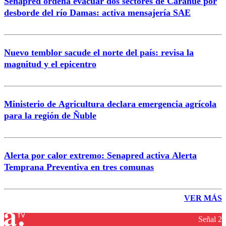
Senapred ordena evacuar dos sectores de Carahue por
desborde del río Damas: activa mensajería SAE
Nuevo temblor sacude el norte del país: revisa la
magnitud y el epicentro
Ministerio de Agricultura declara emergencia agrícola
para la región de Ñuble
Alerta por calor extremo: Senapred activa Alerta
Temprana Preventiva en tres comunas
VER MÁS
Señal 2