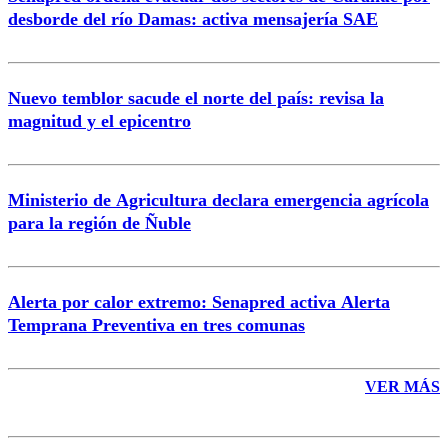
Correo
desborde del río Damas: activa mensajería SAE
Nuevo temblor sacude el norte del país: revisa la
magnitud y el epicentro
Enviar comentario
Ministerio de Agricultura declara emergencia agrícola
para la región de Ñuble
Alerta por calor extremo: Senapred activa Alerta
Temprana Preventiva en tres comunas
VER MÁS