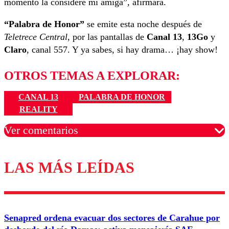
momento la consideré mi amiga”, afirmará.
“Palabra de Honor”
se emite esta noche después de
Teletrece Central
, por las pantallas de
Canal 13
,
13Go
y
Claro
, canal 557. Y ya sabes, si hay drama… ¡hay show!
OTROS TEMAS A EXPLORAR:
CANAL 13
PALABRA DE HONOR
REALITY
Ver comentarios
LAS MÁS LEÍDAS
Los comentarios son moderados para garantizar un
diálogo respetuoso.
Nombre
Senapred ordena evacuar dos sectores de Carahue por
Correo