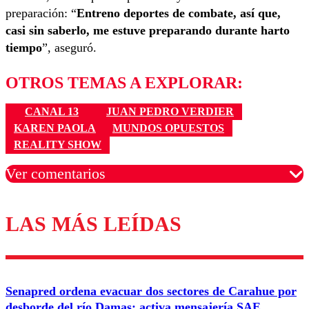
preparación: “
Entreno deportes de combate, así que,
casi sin saberlo, me estuve preparando durante harto
tiempo
”, aseguró.
OTROS TEMAS A EXPLORAR:
CANAL 13
JUAN PEDRO VERDIER
KAREN PAOLA
MUNDOS OPUESTOS
REALITY SHOW
Ver comentarios
LAS MÁS LEÍDAS
Los comentarios son moderados para garantizar un
diálogo respetuoso.
Nombre
Senapred ordena evacuar dos sectores de Carahue por
Correo
desborde del río Damas: activa mensajería SAE