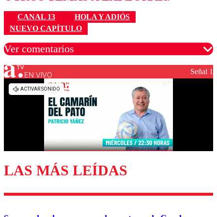
CANAL 13
HOLA Y ADIÓS
NUEVO CAPÍTULO
Ver comentarios
Señal 1
EN VIVO
Los comentarios son moderados para garantizar un
diálogo respetuoso.
Nombre
Correo
LAS MÁS LEÍDAS
Enviar comentario