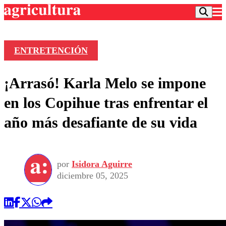
ENTRETENCIÓN
Podcast
¡Arrasó! Karla Melo se impone
Frecuencias
Agricultura TV
en los Copihue tras enfrentar el
Deportes
año más desafiante de su vida
Entretención
Colo Colo
Noticias
Motor
Vida Social
Otros Deportes
Dato Practico
Publicaciones en medios
por
Isidora Aguirre
Seleccion Chilena
Economía
Opinión
diciembre 05, 2025
Torneo Internacional
Internacional
Programas
Torneo Nacional
Nacional
Comercial
Universidad Católica
Política
Universidad de Chile
Sustentabilidad