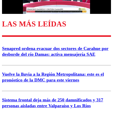
Correo
LAS MÁS LEÍDAS
Enviar comentario
Senapred ordena evacuar dos sectores de Carahue por
desborde del río Damas: activa mensajería SAE
Vuelve la lluvia a la Región Metropolitana: este es el
pronóstico de la DMC para este viernes
Sistema frontal deja más de 250 damnificados y 317
personas aisladas entre Valparaíso y Los Ríos