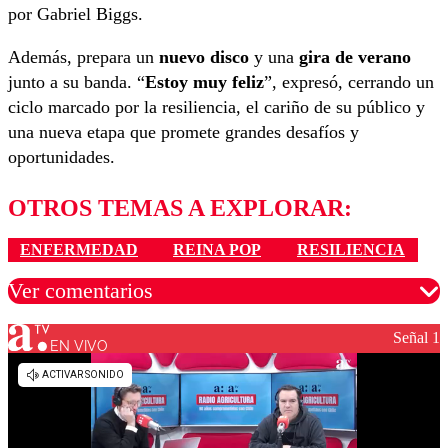
por Gabriel Biggs.
Además, prepara un
nuevo disco
y una
gira de verano
junto a su banda. “
Estoy muy feliz
”, expresó, cerrando un
ciclo marcado por la resiliencia, el cariño de su público y
una nueva etapa que promete grandes desafíos y
oportunidades.
OTROS TEMAS A EXPLORAR:
ENFERMEDAD
REINA POP
RESILIENCIA
Ver comentarios
Señal 1
EN VIVO
Los comentarios son moderados para garantizar un
diálogo respetuoso.
Nombre