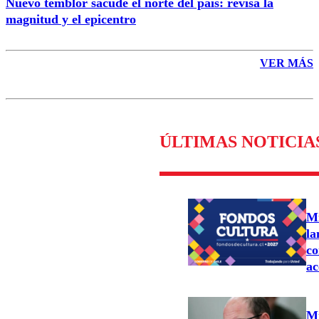
Nuevo temblor sacude el norte del país: revisa la
magnitud y el epicentro
VER MÁS
ÚLTIMAS NOTICIA
Mi
la
co
ac
Mi