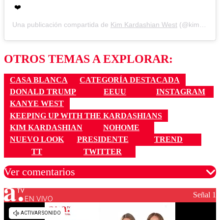
❤️
Una publicación compartida de
Kim Kardashian West
(@kimkardashian) el
OTROS TEMAS A EXPLORAR:
CASA BLANCA
CATEGORÍA DESTACADA
DONALD TRUMP
EEUU
INSTAGRAM
KANYE WEST
KEEPING UP WITH THE KARDASHIANS
KIM KARDASHIAN
NOHOME
NUEVO LOOK
PRESIDENTE
TREND
TT
TWITTER
Ver comentarios
Señal 1
EN VIVO
Los comentarios son moderados para garantizar un
diálogo respetuoso.