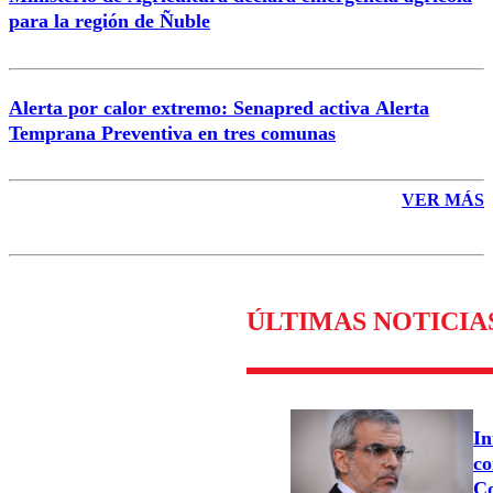
para la región de Ñuble
Alerta por calor extremo: Senapred activa Alerta
Temprana Preventiva en tres comunas
VER MÁS
ÚLTIMAS NOTICIA
In
co
Co