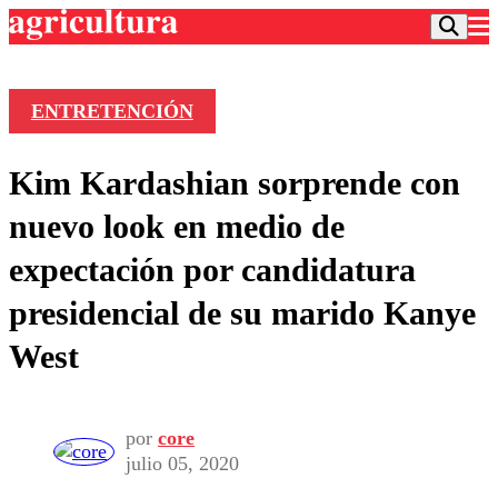
ENTRETENCIÓN
Podcast
Kim Kardashian sorprende con
Frecuencias
Agricultura TV
nuevo look en medio de
Deportes
expectación por candidatura
Entretención
Colo Colo
Noticias
presidencial de su marido Kanye
Motor
Vida Social
Otros Deportes
Dato Practico
West
Publicaciones en medios
Seleccion Chilena
Economía
Opinión
Torneo Internacional
Internacional
Programas
Torneo Nacional
Nacional
Comercial
por
core
Universidad Católica
Política
julio 05, 2020
Universidad de Chile
Sustentabilidad