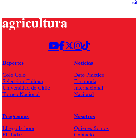
si
Deportes
Noticias
Colo Colo
Dato Practico
Seleccion Chilena
Economía
Universidad de Chile
Internacional
Torneo Nacional
Nacional
Programas
Nosotros
LLegó la hora
Quienes Somos
El Radar
Contacto