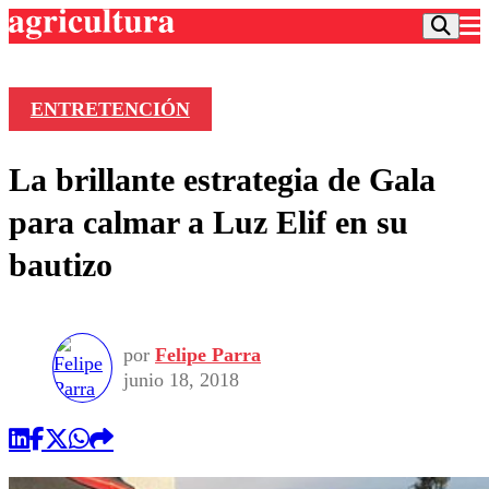
ENTRETENCIÓN
Podcast
La brillante estrategia de Gala
Frecuencias
Agricultura TV
para calmar a Luz Elif en su
Deportes
bautizo
Entretención
Colo Colo
Noticias
Motor
Vida Social
Otros Deportes
Dato Practico
Publicaciones en medios
por
Felipe Parra
Seleccion Chilena
Economía
Opinión
junio 18, 2018
Torneo Internacional
Internacional
Programas
Torneo Nacional
Nacional
Comercial
Universidad Católica
Política
Universidad de Chile
Sustentabilidad