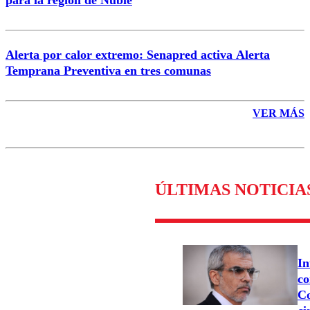
para la región de Ñuble
Alerta por calor extremo: Senapred activa Alerta
Temprana Preventiva en tres comunas
VER MÁS
ÚLTIMAS NOTICIA
In
co
Co