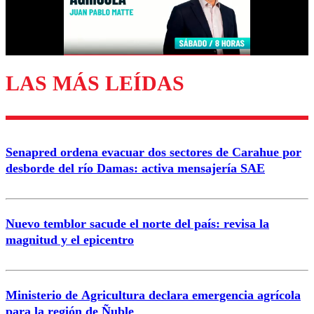
Correo
LAS MÁS LEÍDAS
Enviar comentario
Senapred ordena evacuar dos sectores de Carahue por
desborde del río Damas: activa mensajería SAE
Nuevo temblor sacude el norte del país: revisa la
magnitud y el epicentro
Ministerio de Agricultura declara emergencia agrícola
para la región de Ñuble