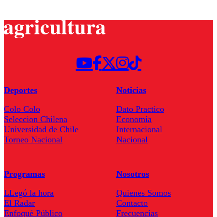
Deportes
Noticias
Colo Colo
Dato Practico
Seleccion Chilena
Economía
Universidad de Chile
Internacional
Torneo Nacional
Nacional
Programas
Nosotros
LLegó la hora
Quienes Somos
El Radar
Contacto
Enfoqué Público
Frecuencias