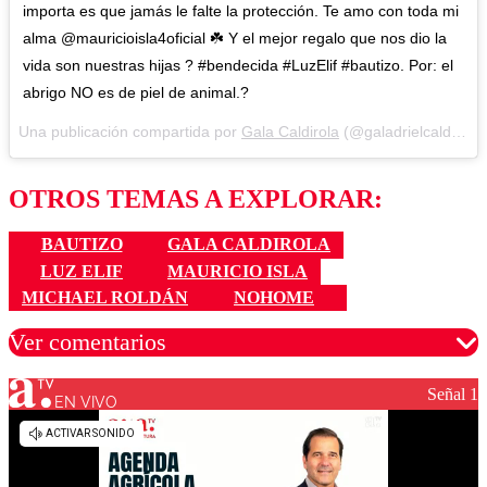
importa es que jamás le falte la protección. Te amo con toda mi
alma @mauricioisla4oficial ☘️ Y el mejor regalo que nos dio la
vida son nuestras hijas ? #bendecida #LuzElif #bautizo. Por: el
abrigo NO es de piel de animal.?
Una publicación compartida por
Gala Caldirola
(@galadrielcaldirola) el
OTROS TEMAS A EXPLORAR:
BAUTIZO
GALA CALDIROLA
LUZ ELIF
MAURICIO ISLA
MICHAEL ROLDÁN
NOHOME
Ver comentarios
Señal 1
EN VIVO
Los comentarios son moderados para garantizar un
diálogo respetuoso.
Nombre